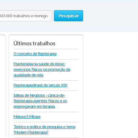
Pesquisar
Últimos trabalhos
O conceito de fisioterapia
Fisioterapia na saúde do idoso:
exercícios físicos na promoção da
qualidade de vida
Fisioterapia Brasil do século XIX
Idéias de Negócios - clinica-de-
fisioterapia agentes físicos e os
empregavam em terapia.
Meiose E Mitose
Teórico e prático de pesquisa o tema
"Modern Fisioterapia"