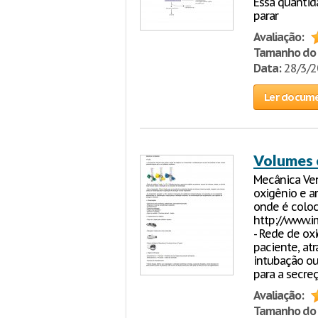
Essa quantid
parar
Avaliação:
Tamanho do 
Data:
28/3/
Ler docum
Volumes 
Mecânica Ven
oxigênio e a
onde é coloc
http://www.i
- Rede de oxi
paciente, atr
intubação ou
para a secre
Avaliação:
Tamanho do 