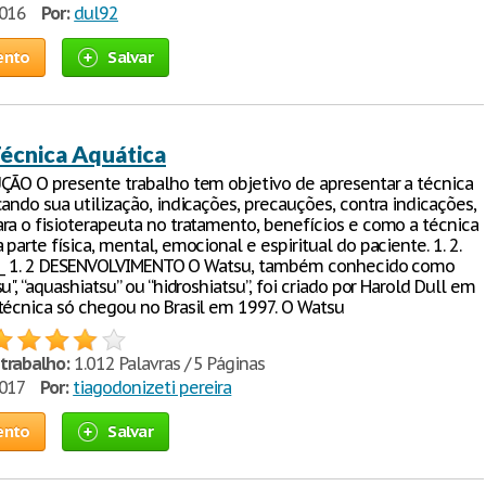
2016
Por:
dul92
ento
Salvar
Técnica Aquática
ÇÃO O presente trabalho tem objetivo de apresentar a técnica
ando sua utilização, indicações, precauções, contra indicações,
ra o fisioterapeuta no tratamento, benefícios e como a técnica
parte física, mental, emocional e espiritual do paciente. 1. 2.
____ 1. 2 DESENVOLVIMENTO O Watsu, também conhecido como
u", “aquashiatsu” ou “hidroshiatsu”, foi criado por Harold Dull em
técnica só chegou no Brasil em 1997. O Watsu
trabalho:
1.012 Palavras / 5 Páginas
2017
Por:
tiagodonizeti pereira
ento
Salvar