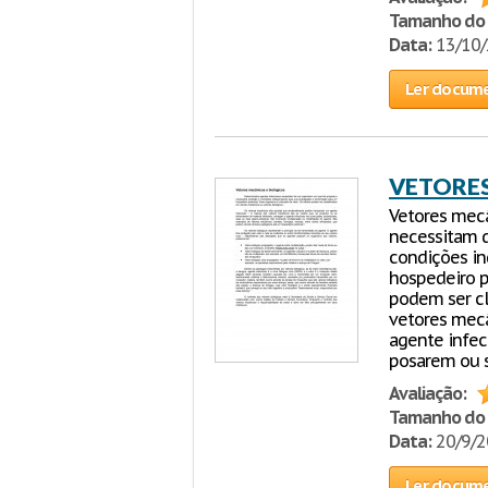
Tamanho do 
Data:
13/10
Ler docum
VETORES
Vetores mecâ
necessitam d
condições in
hospedeiro p
podem ser cl
vetores mec
agente infec
posarem ou 
Avaliação:
Tamanho do 
Data:
20/9/
Ler docum