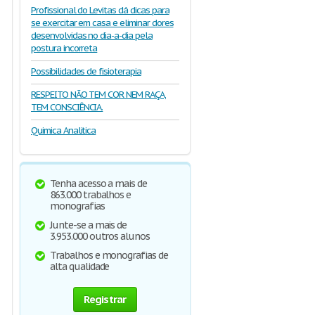
Profissional do Levitas dá dicas para
se exercitar em casa e eliminar dores
desenvolvidas no dia-a-dia pela
postura incorreta
Possibilidades de fisioterapia
RESPEITO NÃO TEM COR NEM RAÇA,
TEM CONSCIÊNCIA.
Quimica Analitica
Tenha acesso a mais de
863.000 trabalhos e
monografias
Junte-se a mais de
3.953.000 outros alunos
Trabalhos e monografias de
alta qualidade
Registrar