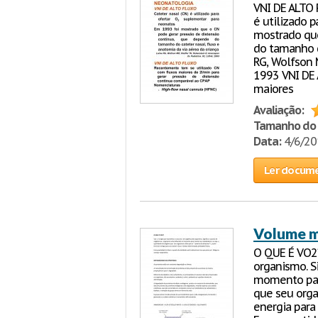
VNI DE ALTO
é utilizado 
mostrado que
do tamanho d
RG, Wolfson M
1993 VNI DE
maiores
Avaliação:
Tamanho do 
Data:
4/6/2
Ler docum
Volume m
O QUE É VO2?
organismo. S
momento para
que seu organ
energia para 