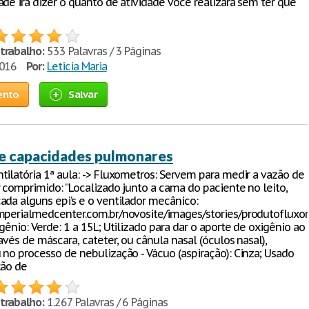
ade irá dizer o quanto de atividade você realizará sem ter que
trabalho:
533 Palavras / 3 Páginas
2016
Por:
Leticia Maria
ento
Salvar
e capacidades pulmonares
tilatória 1ª aula: -> Fluxometros: Servem para medir a vazão de
r comprimido: “Localizado junto a cama do paciente no leito,
ada alguns epi’s e o ventilador mecânico:
mperialmedcenter.com.br/novosite/images/stories/produtofluxo
gênio: Verde: 1 a 15L; Utilizado para dar o aporte de oxigênio ao
avés de máscara, cateter, ou cânula nasal (óculos nasal),
 no processo de nebulização - Vácuo (aspiração): Cinza; Usado
ção de
trabalho:
1.267 Palavras / 6 Páginas