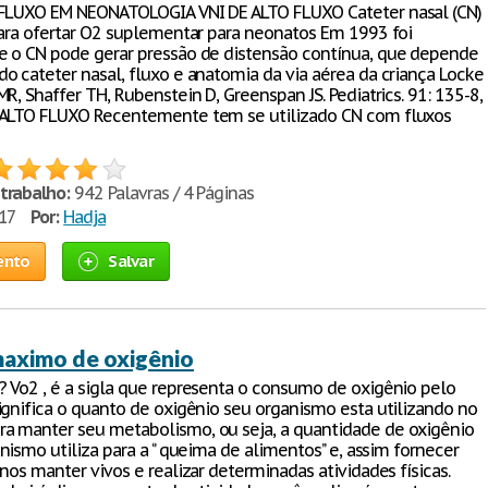
 FLUXO EM NEONATOLOGIA VNI DE ALTO FLUXO Cateter nasal (CN)
para ofertar O2 suplementar para neonatos Em 1993 foi
 o CN pode gerar pressão de distensão contínua, que depende
o cateter nasal, fluxo e anatomia da via aérea da criança Locke
R, Shaffer TH, Rubenstein D, Greenspan JS. Pediatrics. 91: 135-8,
 ALTO FLUXO Recentemente tem se utilizado CN com fluxos
trabalho:
942 Palavras / 4 Páginas
017
Por:
Hadja
ento
Salvar
aximo de oxigênio
 Vo2 , é a sigla que representa o consumo de oxigênio pelo
ignifica o quanto de oxigênio seu organismo esta utilizando no
 manter seu metabolismo, ou seja, a quantidade de oxigênio
ismo utiliza para a ‘’ queima de alimentos’’ e, assim fornecer
nos manter vivos e realizar determinadas atividades físicas.