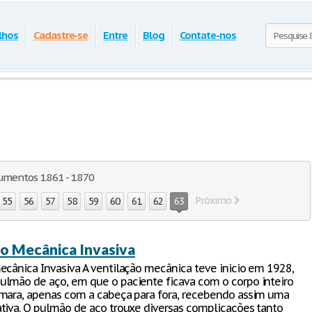
lhos
Cadastre-se
Entre
Blog
Contate-nos
umentos 1.861 - 1.870
Próximo
55
56
57
58
59
60
61
62
63
ão Mecânica Invasiva
ecânica Invasiva A ventilação mecânica teve inicio em 1928,
lmão de aço, em que o paciente ficava com o corpo inteiro
mara, apenas com a cabeça para fora, recebendo assim uma
tiva. O pulmão de aço trouxe diversas complicações tanto