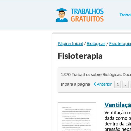
Traba
Página Inicial
/
Biológicas
/
Fisioterapia
Fisioterapia
1.870 Trabalhos sobre Biológicas. Doc
Ir para a página
Anterior
1
...
Ventilaç
Ventilação m
dada como pu
dentro da câ
pressão nega