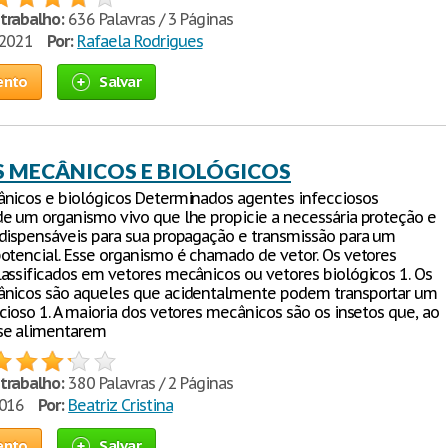
trabalho:
636 Palavras / 3 Páginas
/2021
Por:
Rafaela Rodrigues
ento
Salvar
 MECÂNICOS E BIOLÓGICOS
nicos e biológicos Determinados agentes infecciosos
e um organismo vivo que lhe propicie a necessária proteção e
dispensáveis para sua propagação e transmissão para um
otencial. Esse organismo é chamado de vetor. Os vetores
assificados em vetores mecânicos ou vetores biológicos 1. Os
ânicos são aqueles que acidentalmente podem transportar um
cioso 1. A maioria dos vetores mecânicos são os insetos que, ao
se alimentarem
trabalho:
380 Palavras / 2 Páginas
2016
Por:
Beatriz Cristina
ento
Salvar