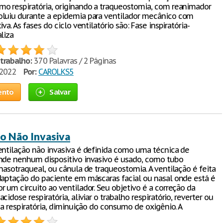
o respiratória, originando a traqueostomia, com reanimador
luiu durante a epidemia para ventilador mecânico com
iva. As fases do ciclo ventilatório são: Fase inspiratória-
liza
trabalho:
370 Palavras / 2 Páginas
/2022
Por:
CAROLKS5
ento
Salvar
o Não Invasiva
entilação não invasiva é definida como uma técnica de
nde nenhum dispositivo invasivo é usado, como tubo
nasotraqueal, ou cânula de traqueostomia. A ventilação é feita
daptação do paciente em máscaras facial ou nasal onde está é
r um circuito ao ventilador. Seu objetivo é a correção da
cidose respiratória, aliviar o trabalho respiratório, reverter ou
ga respiratória, diminuição do consumo de oxigênio. A