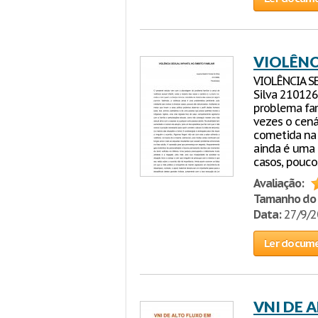
VIOLÊNC
VIOLÊNCIA SE
Silva 210126
problema fami
vezes o cená
cometida na 
ainda é uma 
casos, pouco
Avaliação:
Tamanho do 
Data:
27/9/
Ler docum
VNI DE 