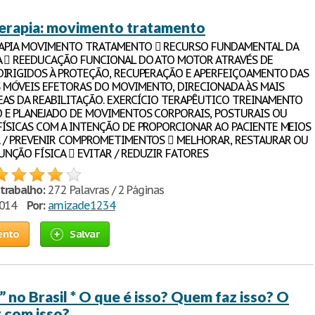
terapia: movimento tratamento
RAPIA MOVIMENTO TRATAMENTO  RECURSO FUNDAMENTAL DA
A  REEDUCAÇÃO FUNCIONAL DO ATO MOTOR ATRAVÉS DE
DIRIGIDOS À PROTEÇÃO, RECUPERAÇÃO E APERFEIÇOAMENTO DAS
MÓVEIS EFETORAS DO MOVIMENTO, DIRECIONADA ÀS MAIS
EAS DA REABILITAÇÃO. EXERCÍCIO TERAPÊUTICO TREINAMENTO
 E PLANEJADO DE MOVIMENTOS CORPORAIS, POSTURAIS OU
FÍSICAS COM A INTENÇÃO DE PROPORCIONAR AO PACIENTE MEIOS
R / PREVENIR COMPROMETIMENTOS  MELHORAR, RESTAURAR OU
NÇÃO FÍSICA  EVITAR / REDUZIR FATORES
trabalho:
272 Palavras / 2 Páginas
2014
Por:
amizade1234
ento
Salvar
 no Brasil * O que é isso? Quem faz isso? O
 com isso?