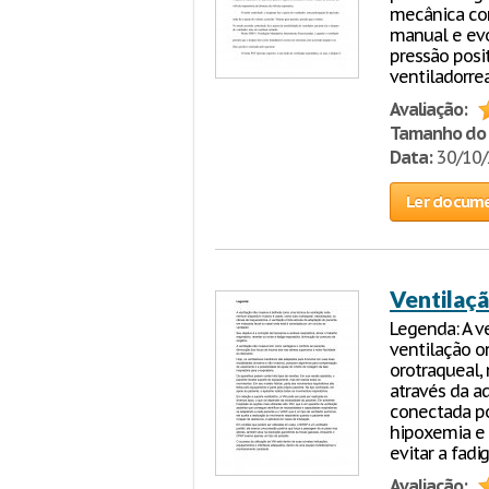
mecânica com
manual e evo
pressão posit
ventiladorrea
Avaliação:
Tamanho do 
Data:
30/10
Ler docum
Ventilaçã
Legenda: A v
ventilação o
orotraqueal, 
através da a
conectada po
hipoxemia e a
evitar a fadi
Avaliação: