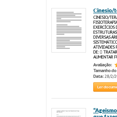
Сinesio/
CINESIO/TE
FISIOTERAPI
EXERCÍCIOS 
ESTRUTURAS 
DIVERSAS ÁR
SISTEMÁTICO
ATIVIDADES 
DE:  TRATA
AUMENTAR FU
Avaliação:
Tamanho do 
Data:
28/2/
Ler docum
“Ageismo”
que fazer