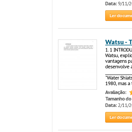
Data:
9/11/
Ler docum
Watsu - 
1. 1 INTRODU
Watsu, explic
vantagens pa
desenvolve a 
____________
"Water Shiats
1980, mas a 
Avaliação:
Tamanho do 
Data:
2/11/
Ler docum