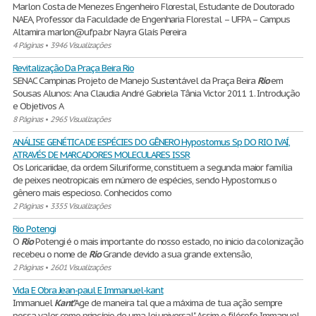
Marlon Costa de Menezes Engenheiro Florestal, Estudante de Doutorado
NAEA, Professor da Faculdade de Engenharia Florestal – UFPA – Campus
Altamira marlon@ufpa.br Nayra Glaís Pereira
4 Páginas
•
3946 Visualizações
Revitalização Da Praça Beira Rio
SENAC Campinas Projeto de Manejo Sustentável da Praça Beira
Rio
em
Sousas Alunos: Ana Claudia André Gabriela Tânia Victor 2011 1. Introdução
e Objetivos A
8 Páginas
•
2965 Visualizações
ANÁLISE GENÉTICA DE ESPÉCIES DO GÊNERO Hypostomus Sp DO RIO IVAÍ,
ATRAVÉS DE MARCADORES MOLECULARES ISSR
Os Loricariidae, da ordem Siluriforme, constituem a segunda maior família
de peixes neotropicais em número de espécies, sendo Hypostomus o
gênero mais especioso. Conhecidos como
2 Páginas
•
3355 Visualizações
Rio Potengi
O
Rio
Potengi é o mais importante do nosso estado, no inicio da colonização
recebeu o nome de
Rio
Grande devido a sua grande extensão,
2 Páginas
•
2601 Visualizações
Vida E Obra Jean-paul E Immanuel-kant
Immanuel
Kant
"Age de maneira tal que a máxima de tua ação sempre
possa valer como princípio de uma lei universal." Assim o filósofo Immanuel