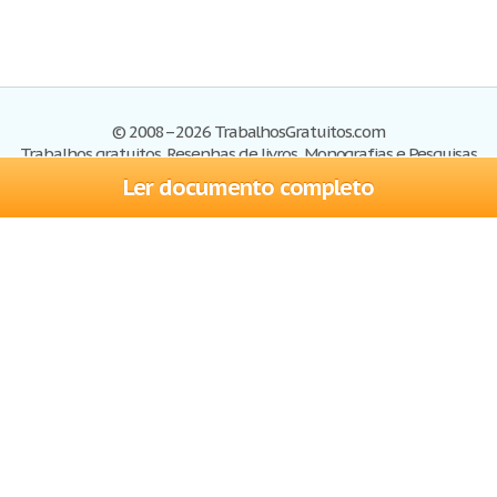
© 2008–2026 TrabalhosGratuitos.com
Trabalhos gratuitos, Resenhas de livros, Monografias e Pesquisas
Ler documento completo
Trabalhos
Cadastre-se
Entre
Blog
Ajuda
Contate-nos
Mapa do site