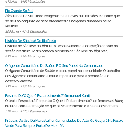
4 Páginas
•
1405 Visualizações
Rio Grande So Sul
Rio
Grande Do Sul Tribos indígenas Sete Povos das Missões é o nome que
se deu ao conjunto de sete aldeamentos indígenas fundados pelos
Jesuítas
10 Páginas
•
4248 Visualizações
História De São José Do Rio Preto
História de São José do
Rio
Preto Desbravamento e ocupação do solo do
sertão brasileiro. Assim começa a história de São José do
Rio
Preto,
4 Páginas
•
3244 Visualizações
O Agente Comunitário De Saúde E O Seu Papel Na Comunidade
O
Agente
Comunitário de Saúde e o seu papel na comunidade. O trabalho
dos
Agentes
Comunitários é muito importante para a promoção e o
desenvolvimento
2 Páginas
•
2232 Visualizações
Resumo De "O Que é Esclarecimento?" (Immanuel Kant)
O texto Resposta à Pergunta: O Que é Esclarecimento?, de Immanuel
Kant
,
inicia-se com a afirmação de que o Esclarecimento é a saída dos homens
3 Páginas
•
42269 Visualizações
Práticas De Uso Da Floresta Por Comunidades Do Alto Rio Guajará Na Resex
Verde Para Sempre, Porto De Moz - PA