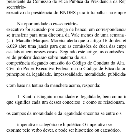
presidente da Comissão de Ética Pública da Presidência da Repúbl
secretário-
executivo da presidência do BNDES para ir trabalhar na empresa 
Na oportunidade o ex-secretário-
executivo foi acusado por colega de banco, em correspondência int
se transferir para uma diretoria da Vale menos de uma semana de
(...) Marcílio Marques Moreira alerta que o artigo 16 do decreto n
6.029 abre uma janela para que as comissões de ética das empres
estatais atuem nesses casos Segundo este artigo, as comissões "n
se de proferir decisão sobre matéria de sua
competência alegando omissão do Código de Conduta da Alta Admi
Civil do Poder Executivo Federal ou do Código de Ética do órgão o
princípios da legalidade, impessoalidade, moralidade, publicidade 
Com base na leitura da manchete acima, responda:
1. Kant distinguiu moralidade e legalidade, bem como imper
que significa cada um desses conceitos e como se relacionam.
os campos da moralidade e da legalidade encontra-se entre o s
imperativos categórico e hipotético.O imperativo se
exprime pelo verbo dever, e pode ser hipotético ou categórico.