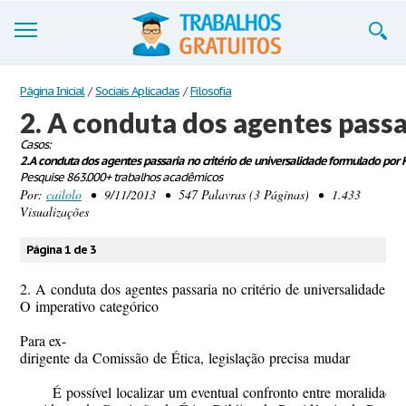
Trabalhos
Página Inicial
/
Sociais Aplicadas
/
Filosofia
2. A conduta dos agentes passa
Cadastre-se
Casos:
2. A conduta dos agentes passaria no critério de universalidade formulado por 
Entre
Pesquise 863.000+ trabalhos acadêmicos
Por:
cailolo
• 9/11/2013 • 547 Palavras (3 Páginas) • 1.433
Blog
Visualizações
Contate-nos
Página 1 de 3
2. A conduta dos agentes passaria no critério de universalidade f
O imperativo categórico
Para ex-
dirigente da Comissão de Ética, legislação precisa mudar
É possível localizar um eventual confronto entre moralidad