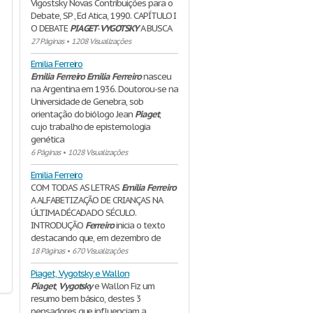
Vigostsky Novas Contribuições para o
Debate, SP , Ed Atica, 1990. CAPÍTULO I
O DEBATE
PIAGET
-
VYGOTSKY
A BUSCA
27 Páginas
•
1208 Visualizações
Emilia Ferreiro
Emilia
Ferreiro
Emilia
Ferreiro
nasceu
na Argentina em 1936. Doutorou-se na
Universidade de Genebra, sob
orientação do biólogo Jean
Piaget
,
cujo trabalho de epistemologia
genética
6 Páginas
•
1028 Visualizações
Emilia Ferreiro
COM TODAS AS LETRAS
Emília
Ferreiro
A ALFABETIZAÇÃO DE CRIANÇAS NA
ÚLTIMA DÉCADA DO SÉCULO.
INTRODUÇÃO
Ferreiro
inicia o texto
destacando que, em dezembro de
18 Páginas
•
670 Visualizações
Piaget, Vygotsky e Wallon
Piaget
,
Vygotsky
e Wallon Fiz um
resumo bem básico, destes 3
pensadores que influenciam a