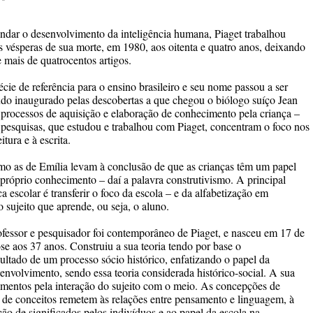
ndar o desenvolvimento da inteligência humana, Piaget trabalhou
 vésperas de sua morte, em 1980, aos oitenta e quatro anos, deixando
 mais de quatrocentos artigos.
cie de referência para o ensino brasileiro e seu nome passou a ser
udo inaugurado pelas descobertas a que chegou o biólogo suíço Jean
 processos de aquisição e elaboração de conhecimento pela criança –
 pesquisas, que estudou e trabalhou com Piaget, concentram o foco nos
tura e à escrita.
omo as de Emília levam à conclusão de que as crianças têm um papel
próprio conhecimento – daí a palavra construtivismo. A principal
a escolar é transferir o foco da escola – e da alfabetização em
 sujeito que aprende, ou seja, o aluno.
fessor e pesquisador foi contemporâneo de Piaget, e nasceu em 17 de
e aos 37 anos. Construiu a sua teoria tendo por base o
ltado de um processo sócio histórico, enfatizando o papel da
nvolvimento, sendo essa teoria considerada histórico-social. A sua
cimentos pela interação do sujeito com o meio. As concepções de
de conceitos remetem às relações entre pensamento e linguagem, à
ção de significados pelos indivíduos e ao papel da escola na