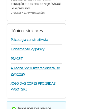
educação até os dias de hoje
PIAGET
:
Foi o precursor
2 Páginas
•
1179 Visualizações
Tópicos similares
Psicologia construtivista
Fichamento vygotsky
PIAGET
A Teoria Socio Interacionista De
Vygotsky
JOGO DAS CORES PROIBIDAS
VYGOTSKI
Tenha acesso a mais de