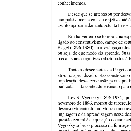
conhecimentos.
Desde que se interessou por desve
compulsivamente em seu objetivo, até às
escrito aproximadamente setenta livros e
Emília Ferreiro se tornou uma espé
ligado ao construtivismo, campo de est
Piaget (1896-1980) na investigação dos
ou seja, de que modo ela aprende. Suas
mecanismos cognitivos relacionados à lei
Tanto as descobertas de Piaget c
ativo no aprendizado. Elas constroem o 
implicação dessa conclusão para a prátic
particular – do conteúdo ensinado para o
Lev S. Vygotsky (1896-1934), pro
novembro de 1896, morreu de tuberculos
desenvolvimento do indivíduo como resu
linguagem e da aprendizagem nesse dese
questão central é a aquisição de conhe
Vygotsky sobre o processo de formação 
questão cultural no processo de constru