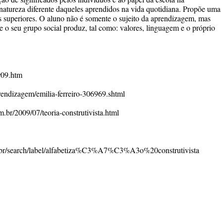
natureza diferente daqueles aprendidos na vida quotidiana. Propõe uma
s superiores. O aluno não é somente o sujeito da aprendizagem, mas
e o seu grupo social produz, tal como: valores, linguagem e o próprio
r09.htm
prendizagem/emilia-ferreiro-306969.shtml
m.br/2009/07/teoria-construtivista.html
com.br/search/label/alfabetiza%C3%A7%C3%A3o%20construtivista