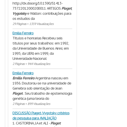
http://dx.doi.org/10.1590/S1413-
73722012000200011 ARTIGOS
Piaget
,
Vygotsky
e Wallon: contribuições para
os estudos da
29 Páginas
•
1359 Visualizações
Emilia Ferreiro
Títulos e honrarias Recebeu seis
títulos por seus trabalhos: em 1992,
da Universidade de Buenos Aires; em
1995, da UERJ; em 1999, da
Universidade Nacional
2 Páginas
•
944 Visualizações
Emilia Ferreiro
Emilia
Ferreiro
Argentina nasceu em
1936. Doutorou-se na universidade de
Genebra sob orientação de Jean
Piaget
. Seu trabalho de epstemologia
genética (uma teoria do
2 Páginas
•
899 Visualizações
DISCUSSÃO Piaget-Vygotsky critérios
de pesquisa para AVALIAÇÃO
1. CASTORINA, J.A et ALI -
Piaget