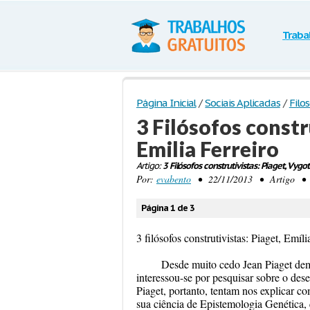
Traba
Página Inicial
/
Sociais Aplicadas
/
Filos
3 Filósofos constr
Emilia Ferreiro
Artigo:
3 Filósofos construtivistas: Piaget, Vygot
Por:
evabento
• 22/11/2013 • Artigo • 58
Página 1 de 3
3 filósofos construtivistas: Piaget, Emíl
Desde muito cedo Jean Piaget de
interessou-se por pesquisar sobre o de
Piaget, portanto, tentam nos explicar c
sua ciência de Epistemologia Genética