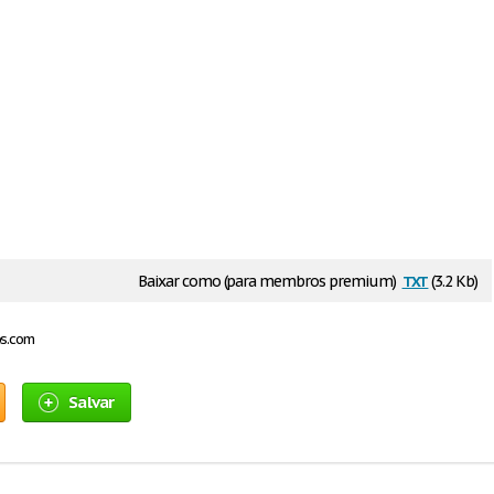
txt
Baixar como (para membros premium)
(3.2 Kb)
os.com
Salvar