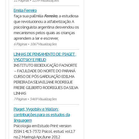
11 Páginas
•
1259 Visualizações
Emilia Ferreiro
faça sua paEmilia
Ferreiro
, a estudiosa
que revolucionou a alfabetização A
psicolinguista argentina desvendou os
mecanismos pelos quais as crianças
aprendem a ler e escrever,
6 Páginas
•
1067 Visualizações
LINHAS DE PENSAMENTO DE: PIAGET ,
VYGOTSKY E FREUD
INSTITUTO BIOEDUCAÇÃO FACNORTE
– FACULDADE DO NORTE DO PARANÁ
CURSO DE PÓS GARDUAÇÃO EDILMA
PEREIRA DA SILVA ELIANE RODRIGUE
FREIRE GILBERTO RODRIGUES DA SILVA
LINHAS
7 Páginas
•
5469 Visualizações
Piaget, Vygotsky e Wallon:
contribuições para os estudos da
linguagem
Psicologia em Estudo Print version
ISSN 1413-7372 Psicol. estud. vol.17
no.2 Maringá Apr./June 2012