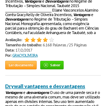
Incentivos,
Vantagens
e
Desvantagens
no Regime de
Tributação – Simples Nacional. Taubaté 2015
________________ ________________ Eliane Vasconcelos Alamino
Corrêa Gracy Kelly de Oliveira Incentivos,
Vantagens
e
Desvantagens
no Regime de Tributação – Simples
Nacional. Monografia apresentada, como exigência
parcial para a obtenção do grau de Bacharel em Ciências
Contábeis, na Faculdade Anhanguera de Taubaté, sob a
Avaliação:
Tamanho do trabalho:
6.168 Palavras / 25 Páginas
Data:
17/2/2017
Por:
GRACYOLIVEIRA
Ler documento
Salvar
Drywall vantagens e desvantagens
Vantagens
e
desvantagens
O uso de uma parede seca é o
mesmo de uma alvenaria comum, mas deve ser utilizado
apenas em divisões internas. Seu uso tem aumentado