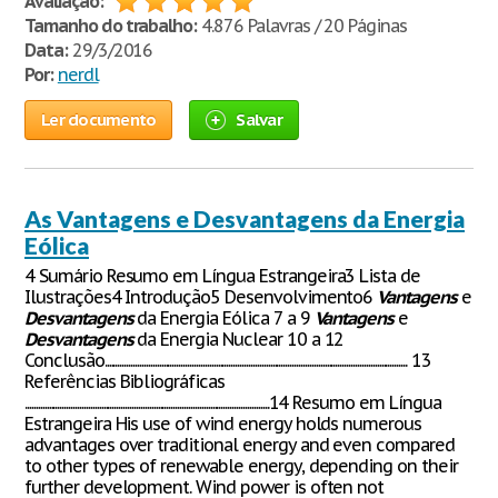
Avaliação:
Tamanho do trabalho:
4.876 Palavras / 20 Páginas
Data:
29/3/2016
Por:
nerdl
Ler documento
Salvar
As Vantagens e Desvantagens da Energia
Eólica
4 Sumário Resumo em Língua Estrangeira3 Lista de
Ilustrações4 Introdução5 Desenvolvimento6
Vantagens
e
Desvantagens
da Energia Eólica 7 a 9
Vantagens
e
Desvantagens
da Energia Nuclear 10 a 12
Conclusão........................................................................................................................................... 13
Referências Bibliográficas
................................................................................................................14 Resumo em Língua
Estrangeira His use of wind energy holds numerous
advantages over traditional energy and even compared
to other types of renewable energy, depending on their
further development. Wind power is often not