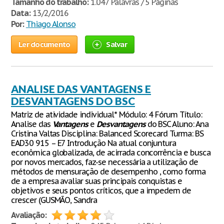
Tamanho do trabalho:
1.047 Palavras / 5 Páginas
Data:
13/2/2016
Por:
Thiago Alonso
Ler documento
Salvar
ANALISE DAS VANTAGENS E
DESVANTAGENS DO BSC
Matriz de atividade individual* Módulo: 4 Fórum Título:
Analise das
Vantagens
e
Desvantagens
do BSC Aluno: Ana
Cristina Valtas Disciplina: Balanced Scorecard Turma: BS
EAD30 915 – E7 Introdução Na atual conjuntura
econômica globalizada, de acirrada concorrência e busca
por novos mercados, faz-se necessária a utilização de
métodos de mensuração de desempenho , como forma
de a empresa avaliar suas principais conquistas e
objetivos e seus pontos críticos, que a impedem de
crescer (GUSMÃO, Sandra
Avaliação: