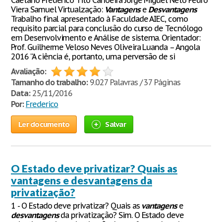
Caetano Frederico Tito Canoeira Jorge Miguel Neto Pedro
Viera Samuel Virtualzação:
Vantagens
e
Desvantagens
Trabalho final apresentado à Faculdade AIEC, como
requisito parcial para conclusão do curso de Tecnólogo
em Desenvolvimento e Análise de sistema. Orientador:
Prof. Guilherme Veloso Neves Oliveira Luanda – Angola
2016 “A ciência é, portanto, uma perversão de si
Avaliação:
Tamanho do trabalho:
9.027 Palavras / 37 Páginas
Data:
25/11/2016
Por:
Frederico
Ler documento
Salvar
O Estado deve privatizar? Quais as
vantagens e desvantagens da
privatização?
1 - O Estado deve privatizar? Quais as
vantagens
e
desvantagens
da privatização? Sim. O Estado deve