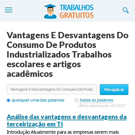
Trabalhos
Vantagens E Desvantagens Do
Cadastre-se
Consumo De Produtos
Industrializados Trabalhos
Entre
escolares e artigos
Blog
acadêmicos
Contate-nos
Pesquisar
qualquer uma das palavras
todas as palavras
Última atualização: 4/1/2017
Análise das vantagens e desvantagens da
terceirização em TI
Introdução Atualmente para as empresas serem mais