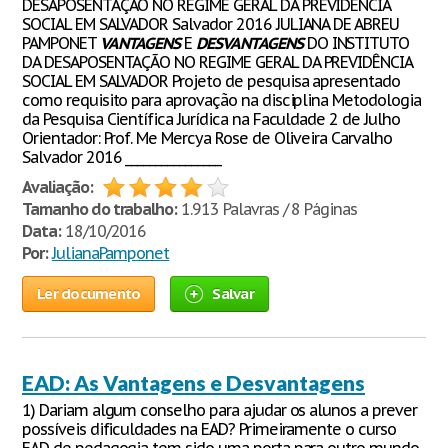
DESAPOSENTAÇÃO NO REGIME GERAL DA PREVIDÊNCIA
SOCIAL EM SALVADOR Salvador 2016 JULIANA DE ABREU
PAMPONET
VANTAGENS
E
DESVANTAGENS
DO INSTITUTO
DA DESAPOSENTAÇÃO NO REGIME GERAL DA PREVIDÊNCIA
SOCIAL EM SALVADOR Projeto de pesquisa apresentado
como requisito para aprovação na disciplina Metodologia
da Pesquisa Científica Jurídica na Faculdade 2 de Julho
Orientador: Prof. Me Mercya Rose de Oliveira Carvalho
Salvador 2016 ________________
Avaliação:
Tamanho do trabalho:
1.913 Palavras / 8 Páginas
Data:
18/10/2016
Por:
JulianaPamponet
Ler documento
Salvar
EAD: As Vantagens e Desvantagens
1) Dariam algum conselho para ajudar os alunos a prever
possíveis dificuldades na EAD? Primeiramente o curso