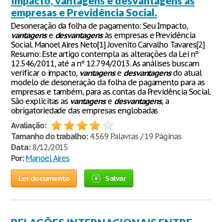
Impacto, vantagens e desvantagens às
empresas e Previdência Social.
Desoneração da folha de pagamento: Seu Impacto,
vantagens
e
desvantagens
às empresas e Previdência
Social. Manoel Aires Neto[1] Jovenito Carvalho Tavares[2]
Resumo: Este artigo contempla as alterações da Lei nº
12.546/2011, até a nº 12.794/2013. As análises buscam
verificar o impacto,
vantagens
e
desvantagens
do atual
modelo de desoneração da folha de pagamento para as
empresas e também, para as contas da Previdência Social.
São explicitas as
vantagens
e
desvantagens
, a
obrigatoriedade das empresas englobadas
Avaliação:
Tamanho do trabalho:
4.569 Palavras / 19 Páginas
Data:
8/12/2015
Por:
Manoel Aires
Ler documento
Salvar