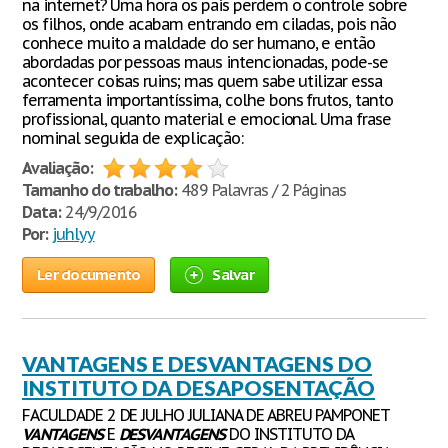
na internet? Uma hora os pais perdem o controle sobre
os filhos, onde acabam entrando em ciladas, pois não
conhece muito a maldade do ser humano, e então
abordadas por pessoas maus intencionadas, pode-se
acontecer coisas ruins; mas quem sabe utilizar essa
ferramenta importantíssima, colhe bons frutos, tanto
profissional, quanto material e emocional. Uma frase
nominal seguida de explicação:
Avaliação:
Tamanho do trabalho:
489 Palavras / 2 Páginas
Data:
24/9/2016
Por:
juhlyy
Ler documento
Salvar
VANTAGENS E DESVANTAGENS DO
INSTITUTO DA DESAPOSENTAÇÃO
FACULDADE 2 DE JULHO JULIANA DE ABREU PAMPONET
VANTAGENS
E
DESVANTAGENS
DO INSTITUTO DA