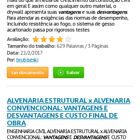
mais do que a média de crescimento da construção civil
em geral E assim como qualquer outro material, o
drywall apresenta suas
vantagens
e suas
desvantagens
.
Para atendar as exigências das normas de desempenho,
incluindo resistência ao fogo, o sistema de gesso
acartonado passa por rigorosos testes
Avaliação:
Tamanho do trabalho:
629 Palavras / 3 Páginas
Data:
22/2/2017
Por:
brubiseski
Ler documento
Salvar
ALVENARIA ESTRUTURAL x ALVENARIA
CONVENCIONAL: VANTAGENS E
DESVANTAGENS E CUSTO FINAL DE
OBRA
ENGENHARIA CIVIL ALVENARIA ESTRUTURAL x ALVENARIA
CONVENCIONAL:
VANTAGENS
E
DESVANTAGENS
E CUSTO