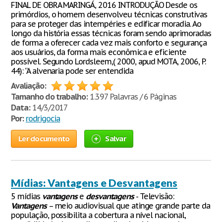
FINAL DE OBRA MARINGÁ, 2016 INTRODUÇÃO Desde os
primórdios, o homem desenvolveu técnicas construtivas
para se proteger das intempéries e edificar moradia. Ao
longo da história essas técnicas foram sendo aprimoradas
de forma a oferecer cada vez mais conforto e segurança
aos usuários, da forma mais econômica e eficiente
possível. Segundo Lordsleem,( 2000, apud MOTA, 2006, P.
44): “A alvenaria pode ser entendida
Avaliação:
Tamanho do trabalho:
1.397 Palavras / 6 Páginas
Data:
14/3/2017
Por:
rodrigocia
Ler documento
Salvar
Mídias: Vantagens e Desvantagens
5 mídias
vantagens
e
desvantagens
- Televisão:
Vantagens
– meio audiovisual que atinge grande parte da
população, possibilita a cobertura a nível nacional,