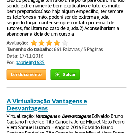
EAD de pedagogia tem sido uma porta para outro mundo,
sendo extremamente bem explicativo e tutores muito
bem preparados.Caso haja algum empecilho, ter sempre
os telefones a mão, poderá ser de extrema ajuda,
segundo lugar manter sempre contato por email de
tutores, facilitara no caso de ajuda. 2) Aconselhariam a
abandonar a ideia de um curso a
Avaliação:
Tamanho do trabalho:
661 Palavras / 3 Páginas
Data:
17/11/2016
Por:
gabrielrp1685
Ler documento
Salvar
A Virtualização Vantagens e
Desvantagens
Virtualização:
Vantagens
e
Desvantagens
Edivaldo Bruno
Caetano Frederico Tito Canoeira Jorge Miguel Neto Pedro
Viera Samuel Luanda – Angola 2016 Edivaldo Bruno