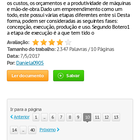
os custos, os orçamentos e a produtividade de máquinas
e mão-de-obra. Dado um empreendimento como um
todo, este possui várias etapas diferentes entre si. Desta
forma, podem ser consideradas as seguintes fases:
concepção, execução, produção e uso. Segundo Botero1
a etapa de execução é a que tem tido o
Avaliação:
Tamanho do trabalho:
2.347 Palavras / 10 Páginas
Data:
7/5/2017
Por:
Daniela0905
Ler documento
Salvar
Ir para a página
Anterior
1
...
6
7
8
9
10
11
12
13
Próximo
14
...
40