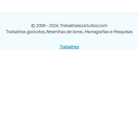
© 2008–2026 TrabalhosGratuitos.com
Trabalhos gratuitos, Resenhas de livros, Monografias e Pesquisas
Trabalhos
Cadastre-se
Entre
Blog
Ajuda
Contate-nos
Mapa do site
Politica de privacidade