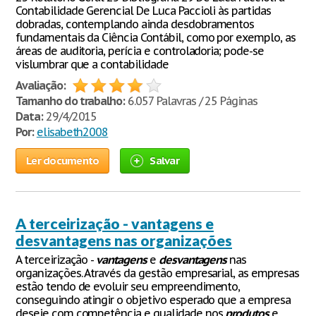
Contabilidade Gerencial De Luca Paccioli às partidas
dobradas, contemplando ainda desdobramentos
fundamentais da Ciência Contábil, como por exemplo, as
áreas de auditoria, perícia e controladoria; pode-se
vislumbrar que a contabilidade
Avaliação:
Tamanho do trabalho:
6.057 Palavras / 25 Páginas
Data:
29/4/2015
Por:
elisabeth2008
Ler documento
Salvar
A terceirização - vantagens e
desvantagens nas organizações
A terceirização -
vantagens
e
desvantagens
nas
organizações. Através da gestão empresarial, as empresas
estão tendo de evoluir seu empreendimento,
conseguindo atingir o objetivo esperado que a empresa
deseje com competência e qualidade nos
produtos
e