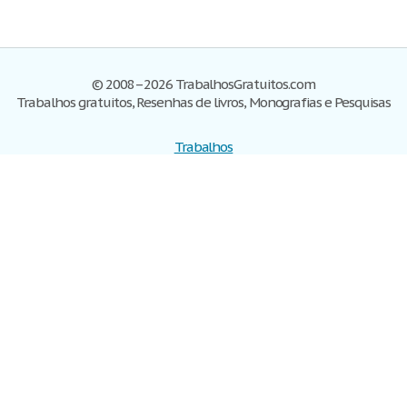
© 2008–2026 TrabalhosGratuitos.com
Trabalhos gratuitos, Resenhas de livros, Monografias e Pesquisas
Trabalhos
Cadastre-se
Entre
Blog
Ajuda
Contate-nos
Mapa do site
Politica de privacidade