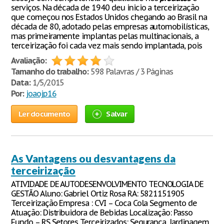
serviços. Na década de 1940 deu inicio a terceirização
que começou nos Estados Unidos chegando ao Brasil na
década de 80, adotado pelas empresas automobilísticas,
mas primeiramente implantas pelas multinacionais, a
terceirização foi cada vez mais sendo implantada, pois
Avaliação:
Tamanho do trabalho:
598 Palavras / 3 Páginas
Data:
1/5/2015
Por:
joaojp16
Ler documento
Salvar
As Vantagens ou desvantagens da
terceirização
ATIVIDADE DE AUTODESENVOLVIMENTO TECNOLOGIA DE
GESTÃO Aluno: Gabriel Ortiz Rosa RA: 5821151905
Terceirização Empresa : CVI – Coca Cola Segmento de
Atuação: Distribuidora de Bebidas Localização: Passo
Fundo – RS Setores Terceirizados: Segurança, Jardinagem