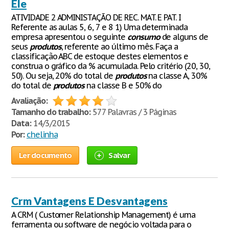
Ele
ATIVIDADE 2 ADMINISTAÇÃO DE REC. MAT. E PAT. I
Referente as aulas 5, 6, 7 e 8 1) Uma determinada
empresa apresentou o seguinte
consumo
de alguns de
seus
produtos
, referente ao último mês. Faça a
classificação ABC de estoque destes elementos e
construa o gráfico da % acumulada. Pelo critério (20, 30,
50). Ou seja, 20% do total de
produtos
na classe A, 30%
do total de
produtos
na classe B e 50% do
Avaliação:
Tamanho do trabalho:
577 Palavras / 3 Páginas
Data:
14/3/2015
Por:
chelinha
Ler documento
Salvar
Crm Vantagens E Desvantagens
A CRM ( Customer Relationship Management) é uma
ferramenta ou software de negócio voltada para o