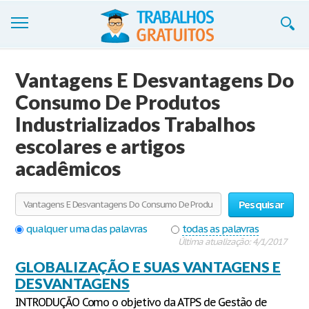
Trabalhos
Vantagens E Desvantagens Do
Cadastre-se
Consumo De Produtos
Industrializados Trabalhos
Entre
escolares e artigos
Blog
acadêmicos
Contate-nos
Pesquisar
qualquer uma das palavras
todas as palavras
Última atualização: 4/1/2017
GLOBALIZAÇÃO E SUAS VANTAGENS E
DESVANTAGENS
INTRODUÇÃO Como o objetivo da ATPS de Gestão de