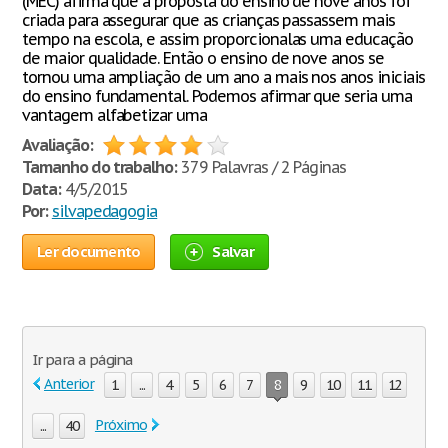
(MEC) afirma que a proposta do ensino de nove anos foi
criada para assegurar que as crianças passassem mais
tempo na escola, e assim proporcionalas uma educação
de maior qualidade. Então o ensino de nove anos se
tornou uma ampliação de um ano a mais nos anos iniciais
do ensino fundamental. Podemos afirmar que seria uma
vantagem alfabetizar uma
Avaliação:
Tamanho do trabalho:
379 Palavras / 2 Páginas
Data:
4/5/2015
Por:
silvapedagogia
Ler documento
Salvar
Ir para a página
Anterior
1
...
4
5
6
7
8
9
10
11
12
Próximo
...
40