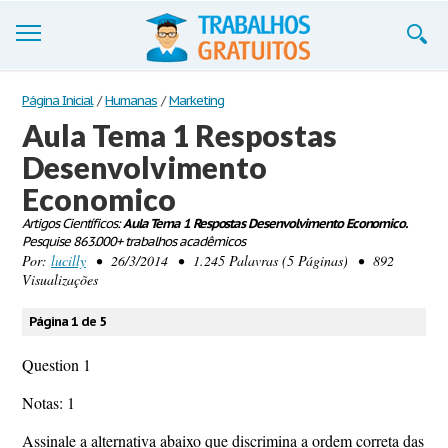
Trabalhos
Página Inicial
/
Humanas
/
Marketing
Aula Tema 1 Respostas
Cadastre-se
Desenvolvimento
Entre
Economico
Blog
Artigos Científicos:
Aula Tema 1 Respostas Desenvolvimento Economico.
Pesquise 863.000+ trabalhos acadêmicos
Por:
lucilly
• 26/3/2014 • 1.245 Palavras (5 Páginas) • 892
Contate-nos
Visualizações
Página 1 de 5
Question 1
Notas: 1
Assinale a alternativa abaixo que discrimina a ordem correta das