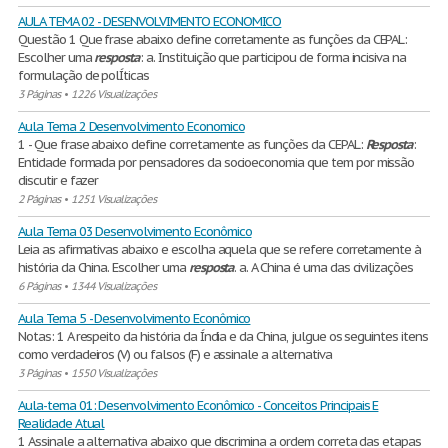
AULA TEMA 02 - DESENVOLVIMENTO ECONOMICO
Questão 1 Que frase abaixo define corretamente as funções da CEPAL:
Escolher uma
resposta
: a. Instituição que participou de forma incisiva na
formulação de polÍticas
3 Páginas
•
1226 Visualizações
Aula Tema 2 Desenvolvimento Economico
1 - Que frase abaixo define corretamente as funções da CEPAL:
Resposta
:
Entidade formada por pensadores da socioeconomia que tem por missão
discutir e fazer
2 Páginas
•
1251 Visualizações
Aula Tema 03 Desenvolvimento Econômico
Leia as afirmativas abaixo e escolha aquela que se refere corretamente à
história da China. Escolher uma
resposta
. a. A China é uma das civilizações
6 Páginas
•
1344 Visualizações
Aula Tema 5 - Desenvolvimento Econômico
Notas: 1 A respeito da história da Índia e da China, julgue os seguintes itens
como verdadeiros (V) ou falsos (F) e assinale a alternativa
3 Páginas
•
1550 Visualizações
Aula-tema 01: Desenvolvimento Econômico - Conceitos Principais E
Realidade Atual
1 Assinale a alternativa abaixo que discrimina a ordem correta das etapas