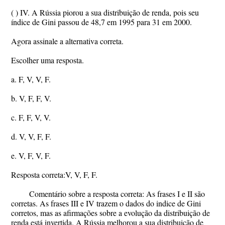
( ) IV. A Rússia piorou a sua distribuição de renda, pois seu
índice de Gini passou de 48,7 em 1995 para 31 em 2000.
Agora assinale a alternativa correta.
Escolher uma resposta.
a. F, V, V, F.
b. V, F, F, V.
c. F, F, V, V.
d. V, V, F, F.
e. V, F, V, F.
Resposta correta:V, V, F, F.
Comentário sobre a resposta correta: As frases I e II são
corretas. As frases III e IV trazem o dados do indice de Gini
corretos, mas as afirmações sobre a evolução da distribuição de
renda está invertida. A Rússia melhorou a sua distribuição de