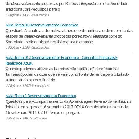
de
desenvolvimento
propostas por Rostow :
Resposta
correta: Sociedade
tradicional; pré-requisitos para o
1 Páginas
•
1435 Visualizações
Aula Tema 01 Desenvolvimento Economico
Question1 Assinale a alternativa abaixo que discrimina a ordem correta das
etapas de
desenvolvimento
propostas por Rostow:
Resposta
correta:
Sociedade tradicional; pré-requisitos para o arranco;
1 Páginas
•
1189 Visualizações
Aula-tema 01: Desenvolvimento Econômico - Conceitos Principais E
Realidade Atual
Quando podemos utilizar as barreiras não-tarifárias? obre "barreiras
tarifárias", podemos dizer que servem como fonte de renda para o Estado,
aumentando o preço final do
2 Páginas
•
1767 Visualizações
Aula Tema 2 Desenvolvimento Economico
Questões para Acompanhamento da Aprendizagem Revisão da tentativa 2
Iniciado em segunda, 16 setembro 2013, 07:18 Completado em segunda,
16 setembro 2013, 07:18 Tempo empregado
3 Páginas
•
849 Visualizações