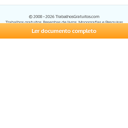
© 2008–2026 TrabalhosGratuitos.com
Trabalhos gratuitos, Resenhas de livros, Monografias e Pesquisas
Ler documento completo
Trabalhos
Cadastre-se
Entre
Blog
Ajuda
Contate-nos
Mapa do site
Politica de privacidade
Termos de serviço