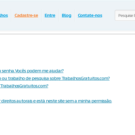
lhos
Cadastre-se
Entre
Blog
Contate-nos
u senha. Vocês podem me ajudar?
 ou trabalho de pesquisa sobre TrabalhosGratuitos.com?
TrabalhosGratuitos.com?
ireitos autorais e está neste site sem a minha permissão.