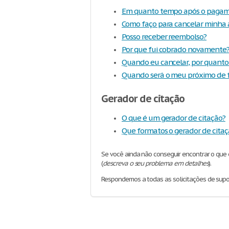
Em quanto tempo após o pagame
Como faço para cancelar minha 
Posso receber reembolso?
Por que fui cobrado novamente
Quando eu cancelar, por quanto
Quando será o meu próximo de
Gerador de citação
O que é um gerador de citação?
Que formatos o gerador de citaç
Se você ainda não conseguir encontrar o que 
(
descreva o seu problema em detalhes
).
Respondemos a todas as solicitações de supo