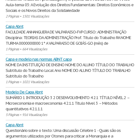
Aula-tema 03: A Evolução dos Direitos Fundamentais: Direitos Econômicos e
Sociais e os Novos Direitos da Solidariedade
2 Páginas
•
1501 Visualizações
Capa Abnt
FACULDADE ANHANGUERA DE VALPARAISO-FVP CURSO: ADMINISTRAÇÃO
Disciplina: TEORIAS DA ADMINISTRAÇÃO Prof. Título do Trabalho RA NOME
TURMA 0000000000 1ª A VALPARAISO DE GOIÁS-GO (mês) de
1 Páginas
•
664 Visualizações
Capa e modelo nas normas ABNT capa
NOME DA INSTITUIÇÃO DE ENSINO NOME DO ALUNO TÍTULO DO TRABALHO
Subtítulo do Trabalho Local Ano NOME DO ALUNO TÍTULO DO TRABALHO
Subtítulo do Trabalho
1 Páginas
•
1021 Visualizações
Modelo De Capa Abnt
SUMÁRIO 1 INTRODUÇÃO 3 2 DESENVOLVIMENTO 4 2.1 TÍTULO NÍVEL 2 –
Microeconomia e macroeconomia 4 2.1.1 Título Nível 3 – Métodos
quantitativos 4 2.1.1.1
5 Páginas
•
916 Visualizações
Capa Abnt
Questionário sobre o texto: Uma discussão Célebre 1 - Quais são os
argumentos utilizados por Otones para criticar a Monarquia e a