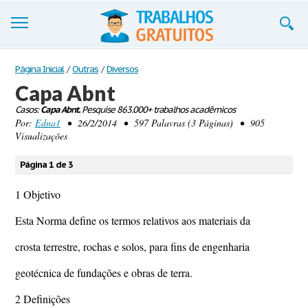
Trabalhos
Página Inicial
/
Outras
/
Diversos
Capa Abnt
Cadastre-se
Casos:
Capa Abnt.
Pesquise 863.000+ trabalhos acadêmicos
Por:
Edna1
• 26/2/2014 • 597 Palavras (3 Páginas) • 905
Entre
Visualizações
Blog
Página 1 de 3
Contate-nos
1 Objetivo
Esta Norma define os termos relativos aos materiais da
crosta terrestre, rochas e solos, para fins de engenharia
geotécnica de fundações e obras de terra.
2 Definições