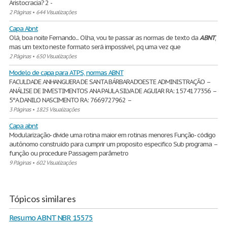
Aristocracia? 2 -
2 Páginas
•
644 Visualizações
Capa Abnt
Olá, boa noite Fernando... Olha, vou te passar as normas de texto da
ABNT
,
mas um texto neste formato será impossível, pq uma vez que
2 Páginas
•
650 Visualizações
Modelo de capa para ATPS, normas ABNT
FACULDADE ANHANGUERA DE SANTA BÁRBARA D’OESTE ADMINISTRAÇÃO –
ANÁLISE DE INVESTIMENTOS ANA PAULA SILVA DE AGUIAR RA: 1574177356 –
5ºA DANILO NASCIMENTO RA: 7669727962 –
3 Páginas
•
1825 Visualizações
Capa abnt
Modularização- divide uma rotina maior em rotinas menores Função- código
autônomo construído para cumprir um proposito especifico Sub programa –
função ou procedure Passagem parâmetro
9 Páginas
•
602 Visualizações
Tópicos similares
Resumo ABNT NBR 15575