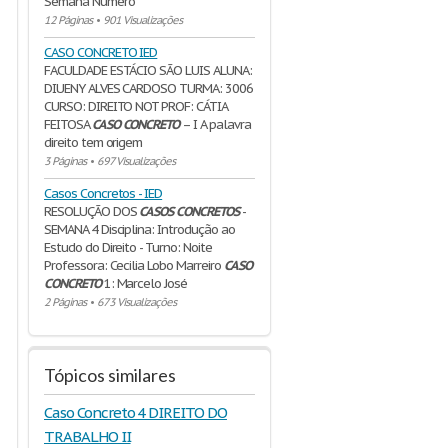
Semana Número
12 Páginas
•
901 Visualizações
CASO CONCRETO IED
FACULDADE ESTÁCIO SÃO LUIS ALUNA:
DIUENY ALVES CARDOSO TURMA: 3006
CURSO: DIREITO NOT PROF: CÁTIA
FEITOSA
CASO
CONCRETO
– I A palavra
direito tem origem
3 Páginas
•
697 Visualizações
Casos Concretos - IED
RESOLUÇÃO DOS
CASOS
CONCRETOS
-
SEMANA 4 Disciplina: Introdução ao
Estudo do Direito - Turno: Noite
Professora: Cecilia Lobo Marreiro
CASO
CONCRETO
1: Marcelo José
2 Páginas
•
673 Visualizações
Tópicos similares
Caso Concreto 4 DIREITO DO
TRABALHO II