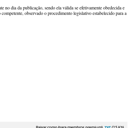
te no dia da publicação, sendo ela válida se efetivamente obedecida e
o competente, observado o procedimento legislativo estabelecido para a
txt
Baixar como (para membros premium)
(2.5 Kb)