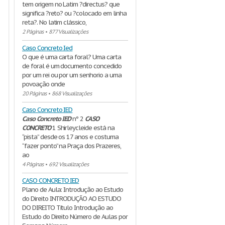
tem origem no Latim ?directus? que
significa ?reto? ou ?colocado em linha
reta?. No latim clássico,
2 Páginas
•
877 Visualizações
Caso Concreto Ied
O que é uma carta foral? Uma carta
de foral é um documento concedido
por um rei ou por um senhorio a uma
povoação onde
20 Páginas
•
868 Visualizações
Caso Concreto IED
Caso
Concreto
IED
nº 2
CASO
CONCRETO
1 Shirleycleide está na
“pista” desde os 17 anos e costuma
“fazer ponto” na Praça dos Prazeres,
ao
4 Páginas
•
692 Visualizações
CASO CONCRETO IED
Plano de Aula: Introdução ao Estudo
do Direito INTRODUÇÃO AO ESTUDO
DO DIREITO Título Introdução ao
Estudo do Direito Número de Aulas por