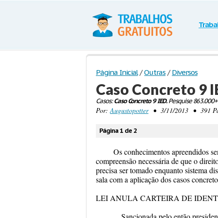
Traba
Página Inicial
/
Outras
/
Diversos
Caso Concreto 9 
Casos:
Caso Concreto 9 IED.
Pesquise 863.000+
Por:
Augustopotter
• 3/11/2013 • 391 Pala
Página 1 de 2
Os conhecimentos apreendidos ser
compreensão necessária de que o direit
precisa ser tomado enquanto sistema dis
sala com a aplicação dos casos concretos
LEI ANULA CARTEIRA DE IDEN
... Sancionada pelo então preside