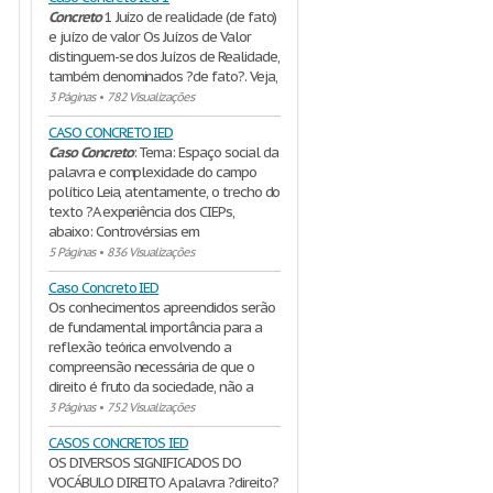
Concreto
1 Juízo de realidade (de fato)
e juízo de valor Os Juízos de Valor
distinguem-se dos Juízos de Realidade,
também denominados ?de fato?. Veja,
3 Páginas
•
782 Visualizações
CASO CONCRETO IED
Caso
Concreto
: Tema: Espaço social da
palavra e complexidade do campo
político Leia, atentamente, o trecho do
texto ?A experiência dos CIEPs,
abaixo: Controvérsias em
5 Páginas
•
836 Visualizações
Caso Concreto IED
Os conhecimentos apreendidos serão
de fundamental importância para a
reflexão teórica envolvendo a
compreensão necessária de que o
direito é fruto da sociedade, não a
3 Páginas
•
752 Visualizações
CASOS CONCRETOS IED
OS DIVERSOS SIGNIFICADOS DO
VOCÁBULO DIREITO A palavra ?direito?