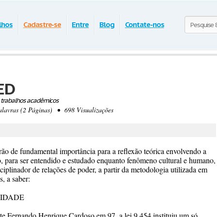
lhos
Cadastre-se
Entre
Blog
Contate-nos
IED
 trabalhos acadêmicos
vras (2 Páginas) • 698 Visualizações
ão de fundamental importância para a reflexão teórica envolvendo a
o, para ser entendido e estudado enquanto fenômeno cultural e humano,
ciplinador de relações de poder, a partir da metodologia utilizada em
, a saber:
TIDADE
nte Fernando Henrique Cardoso em 97, a lei 9.454 instituiu um só