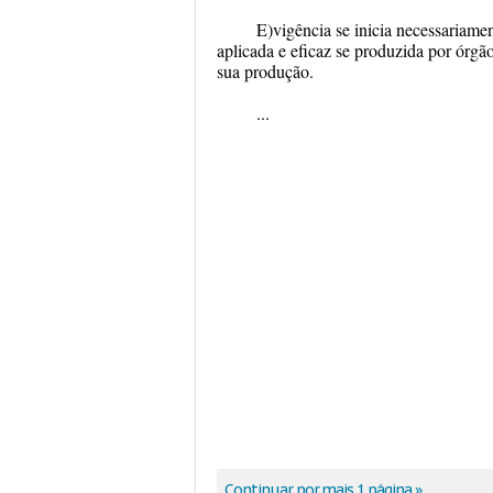
E)vigência se inicia necessariamen
aplicada e eficaz se produzida por órgã
sua produção.
...
Continuar por mais 1 página »