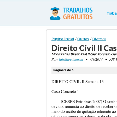
Traba
Página Inicial
/
Outras
/
Diversos
Direito Civil II C
Monografias:
Direito Civil II Caso Concreto - S
Por:
luisfilipedamyan
• 7/8/2014 • 538 Pal
Página 1 de 3
DIREITO CIVIL II Semana 13
Caso Concreto 1
(CESPE Petrobrás 2007) O credor, 
devido, renuncia ao direito de receber
meio do recibo de quitação referente ao 
débito e exonera-se o devedor da obrigaç