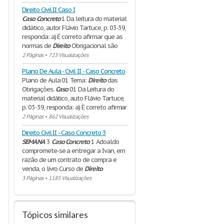
Direito Civil II Caso I
Caso
Concreto
1 Da leitura do material
didático, autor Flávio Tartuce, p. 03-39,
responda: a) É correto afirmar que as
normas de
Direito
Obrigacional são
2 Páginas
•
723 Visualizações
Plano De Aula - Civil II - Caso Concreto
Plano de Aula 01 Tema:
Direito
das
Obrigações.
Caso
01 Da Leitura do
material didático, auto Flávio Tartuce,
p. 03-39, responda: a) È correto afirmar
2 Páginas
•
862 Visualizações
Direito Civil II - Caso Concreto 3
SEMANA
3
Caso
Concreto
1 Adoaldo
compromete-se a entregar a Ivan, em
razão de um contrato de compra e
venda, o livro Curso de
Direito
3 Páginas
•
1185 Visualizações
Tópicos similares