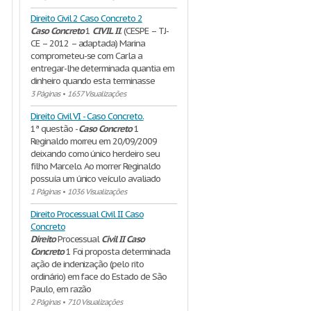
Direito Civil 2 Caso Concreto 2
Caso
Concreto
1
CIVIL
II
. (CESPE – TJ-
CE – 2012 – adaptada) Marina
comprometeu-se com Carla a
entregar-lhe determinada quantia em
dinheiro quando esta terminasse
3 Páginas
•
1657 Visualizações
Direito Civil VI - Caso Concreto.
1ª questão -
Caso
Concreto
1
Reginaldo morreu em 20/09/2009
deixando como único herdeiro seu
filho Marcelo. Ao morrer Reginaldo
possuía um único veículo avaliado
1 Páginas
•
1036 Visualizações
Direito Processual Civil II Caso
Concreto
Direito
Processual
Civil
II
Caso
Concreto
1 Foi proposta determinada
ação de indenização (pelo rito
ordinário) em face do Estado de São
Paulo, em razão
2 Páginas
•
710 Visualizações