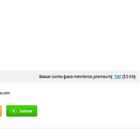
txt
Baixar como (para membros premium)
(3.5 Kb)
os.com
Salvar