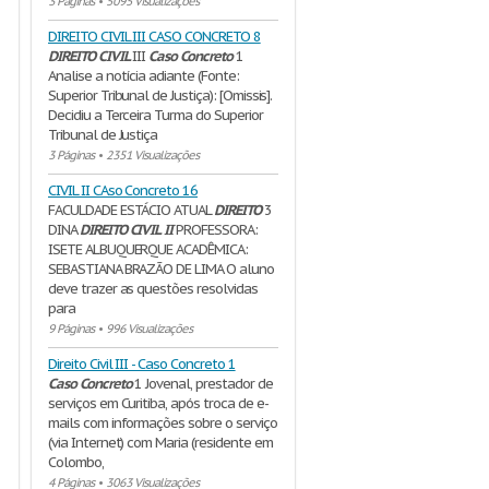
3 Páginas
•
5095 Visualizações
DIREITO CIVIL III CASO CONCRETO 8
DIREITO
CIVIL
III
Caso
Concreto
1
Analise a notícia adiante (Fonte:
Superior Tribunal de Justiça): [Omissis].
Decidiu a Terceira Turma do Superior
Tribunal de Justiça
3 Páginas
•
2351 Visualizações
CIVIL II CAso Concreto 16
FACULDADE ESTÁCIO ATUAL
DIREITO
3
DINA
DIREITO
CIVIL
II
PROFESSORA:
ISETE ALBUQUERQUE ACADÊMICA:
SEBASTIANA BRAZÃO DE LIMA O aluno
deve trazer as questões resolvidas
para
9 Páginas
•
996 Visualizações
Direito Civil III - Caso Concreto 1
Caso
Concreto
1 Jovenal, prestador de
serviços em Curitiba, após troca de e-
mails com informações sobre o serviço
(via Internet) com Maria (residente em
Colombo,
4 Páginas
•
3063 Visualizações