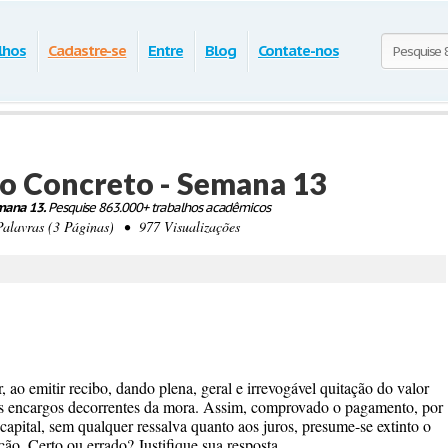
lhos
Cadastre-se
Entre
Blog
Contate-nos
aso Concreto - Semana 13
emana 13.
Pesquise 863.000+ trabalhos acadêmicos
avras (3 Páginas) • 977 Visualizações
ao emitir recibo, dando plena, geral e irrevogável quitação do valor
 os encargos decorrentes da mora. Assim, comprovado o pagamento, por
capital, sem qualquer ressalva quanto aos juros, presume-se extinto o
ão. Certo ou errado? Justifique sua resposta.