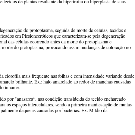
tecidos de plantas resultante da hipertrofia ou hiperplasia de suas
degeneração do protoplasma, seguida de morte de células, tecidos e
ificados em Plesionecróticos que caracterizam-se pela degeneração
onal das células ocorrendo antes da morte do protoplasma e
a morte do protoplasma, provocando assim mudanças de coloração no
da clorofila mais frequente nas folhas e com intensidade variando desde
amarelo brilhante. Ex.: halo amarelado ao redor de manchas causadas
do inhame.
o por "anasarca“, nas condição translúcida do tecido encharcado
ara os espaços intercelulares, sendo a primeira manifestação de muitas
ipalmente daquelas causadas por bactérias. Ex: Míldio da