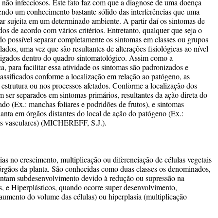
s não infecciosos. Este fato faz com que a diagnose de uma doença
rendo um conhecimento bastante sólido das interferências que uma
ar sujeita em um determinado ambiente. A partir daí os sintomas de
dos de acordo com vários critérios. Entretanto, qualquer que seja o
sendo possível separar completamente os sintomas em classes ou grupos
lados, uma vez que são resultantes de alterações fisiológicas ao nível
erligados dentro do quadro sintomatológico. Assim como a
, para facilitar essa atividade os sintomas são padronizados e
assificados conforme a localização em relação ao patógeno, as
 estrutura ou nos processos afetados. Conforme a localização dos
 ser separados em sintomas primários, resultantes da ação direta do
ado (Ex.: manchas foliares e podridões de frutos), e sintomas
planta em órgãos distantes do local de ação do patógeno (Ex.:
as vasculares) (MICHEREFF, S.J.).
as no crescimento, multiplicação ou diferenciação de células vegetais
órgãos da planta. São conhecidas como duas classes os denominados,
sentam subdesenvolvimento devido à redução ou supressão na
s, e Hiperplásticos, quando ocorre super desenvolvimento,
aumento do volume das células) ou hiperplasia (multiplicação