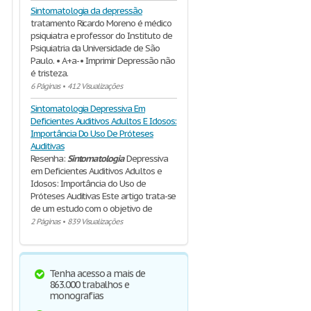
Sintomatologia da depressão
tratamento Ricardo Moreno é médico
psiquiatra e professor do Instituto de
Psiquiatria da Universidade de São
Paulo. • A+a- • Imprimir Depressão não
é tristeza.
6 Páginas
•
412 Visualizações
Sintomatologia Depressiva Em
Deficientes Auditivos Adultos E Idosos:
Importância Do Uso De Próteses
Auditivas
Resenha:
Sintomatologia
Depressiva
em Deficientes Auditivos Adultos e
Idosos: Importância do Uso de
Próteses Auditivas Este artigo trata-se
de um estudo com o objetivo de
2 Páginas
•
839 Visualizações
Tenha acesso a mais de
863.000 trabalhos e
monografias