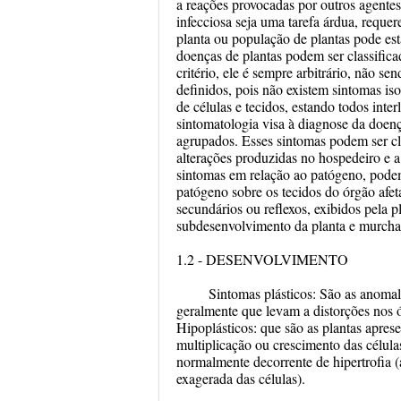
a reações provocadas por outros agente
infecciosa seja uma tarefa árdua, reque
planta ou população de plantas pode est
doenças de plantas podem ser classifica
critério, ele é sempre arbitrário, não 
definidos, pois não existem sintomas iso
de células e tecidos, estando todos int
sintomatologia visa à diagnose da doença
agrupados. Esses sintomas podem ser cl
alterações produzidas no hospedeiro e a
sintomas em relação ao patógeno, podem
patógeno sobre os tecidos do órgão afet
secundários ou reflexos, exibidos pela 
subdesenvolvimento da planta e murch
1.2 - DESENVOLVIMENTO
Sintomas plásticos: São as anomali
geralmente que levam a distorções nos 
Hipoplásticos: que são as plantas apre
multiplicação ou crescimento das célula
normalmente decorrente de hipertrofia (
exagerada das células).