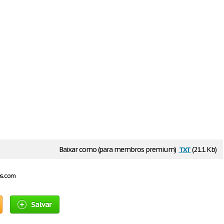
txt
Baixar como (para membros premium)
(21.1 Kb)
os.com
Salvar