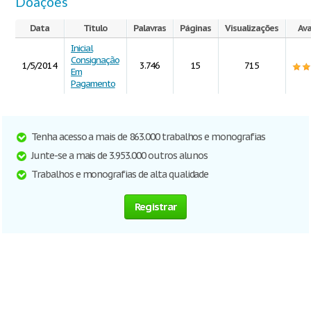
Doações
Data
Título
Palavras
Páginas
Visualizações
Ava
Inicial
Consignação
1/5/2014
3.746
15
715
Em
Pagamento
Tenha acesso a mais de 863.000 trabalhos e monografias
Junte-se a mais de 3.953.000 outros alunos
Trabalhos e monografias de alta qualidade
Registrar