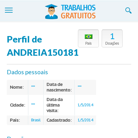
Trabalhos
1
Perfil de
Cadastre-se
País
Doações
ANDREIA150181
Entre
Blog
Dados pessoais
Contate-nos
Data de
Nome:
***
***
nascimento:
Data da
Cidade:
última
***
1/5/2014
visita:
País:
Cadastrado:
Brasil
1/5/2014