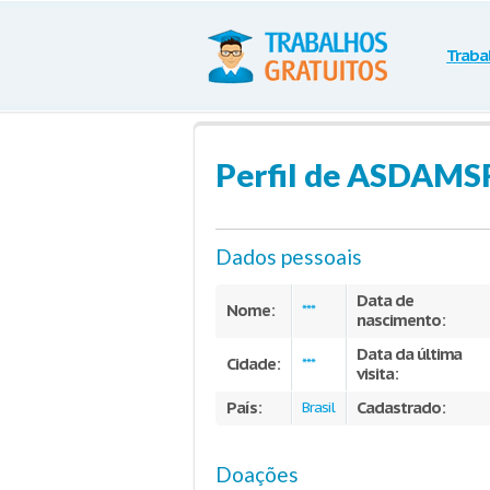
Traba
Perfil de ASDAM
Dados pessoais
Data de
Nome:
***
nascimento:
Data da última
Cidade:
***
visita:
País:
Cadastrado:
Brasil
Doações