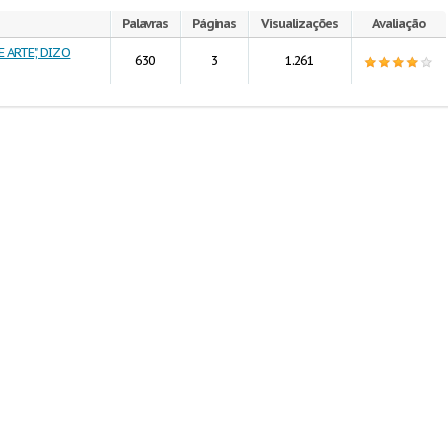
Palavras
Páginas
Visualizações
Avaliação
 ARTE", DIZ O
630
3
1.261