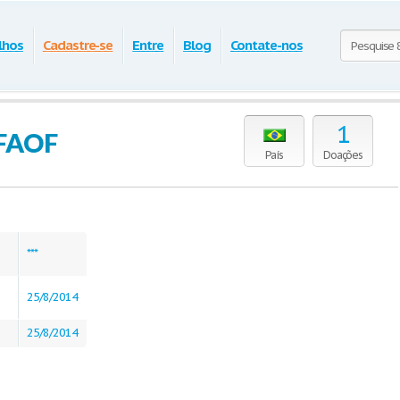
lhos
Cadastre-se
Entre
Blog
Contate-nos
1
SFAOF
País
Doações
***
25/8/2014
25/8/2014