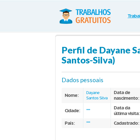
Traba
Perfil de Dayane S
Santos-Silva)
Dados pessoais
Data de
Dayane
Nome:
nascimento:
Santos Silva
Data da
Cidade:
***
última visita:
País:
Cadastrado:
***