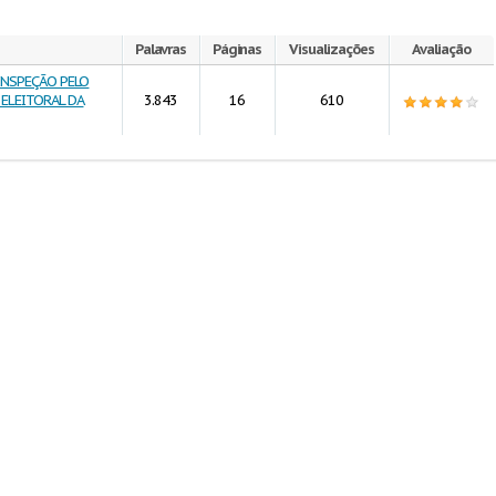
Palavras
Páginas
Visualizações
Avaliação
 INSPEÇÃO PELO
 ELEITORAL DA
3.843
16
610