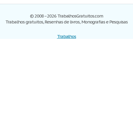
© 2008–2026 TrabalhosGratuitos.com
Trabalhos gratuitos, Resenhas de livros, Monografias e Pesquisas
Trabalhos
Cadastre-se
Entre
Blog
Ajuda
Contate-nos
Mapa do site
Politica de privacidade
Termos de serviço