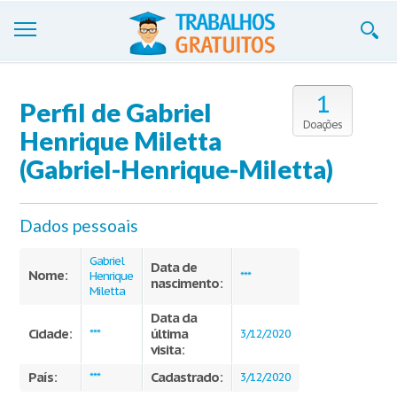
Trabalhos
1
Perfil de Gabriel
Cadastre-se
Doações
Henrique Miletta
Entre
(Gabriel-Henrique-Miletta)
Blog
Dados pessoais
Contate-nos
Gabriel
Data de
Nome:
Henrique
***
nascimento:
Miletta
Data da
Cidade:
última
***
3/12/2020
visita:
País:
Cadastrado:
***
3/12/2020