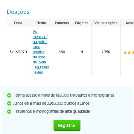
Doações
Data
Título
Palavras
Páginas
Visualizações
Aval
"As
meninas"
na pele -
Uma
3/12/2020
análise
860
4
2.350
da obra
de Lygia
Fagundes
Telles
Tenha acesso a mais de 863.000 trabalhos e monografias
Junte-se a mais de 3.953.000 outros alunos
Trabalhos e monografias de alta qualidade
Registrar