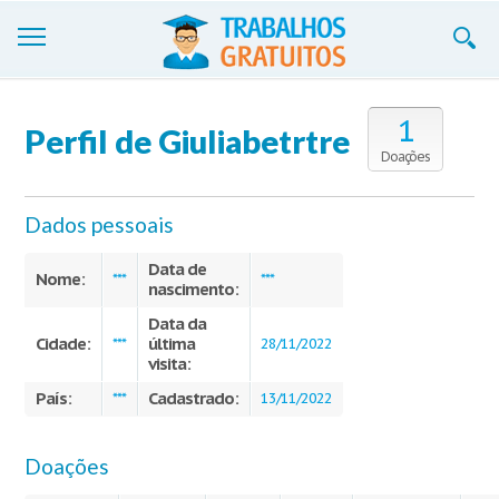
Trabalhos
1
Perfil de Giuliabetrtre
Cadastre-se
Doações
Entre
Dados pessoais
Blog
Data de
Nome:
***
***
nascimento:
Contate-nos
Data da
Cidade:
última
***
28/11/2022
visita:
País:
Cadastrado:
***
13/11/2022
Doações