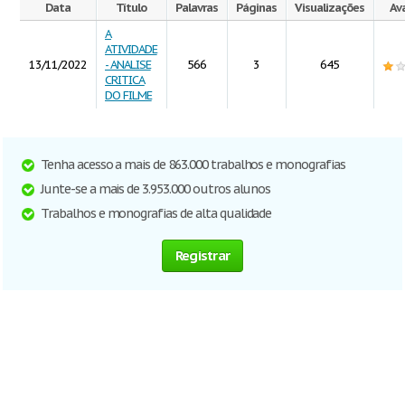
Data
Título
Palavras
Páginas
Visualizações
Av
A
ATIVIDADE
13/11/2022
- ANALISE
566
3
645
CRITICA
DO FILME
Tenha acesso a mais de 863.000 trabalhos e monografias
Junte-se a mais de 3.953.000 outros alunos
Trabalhos e monografias de alta qualidade
Registrar