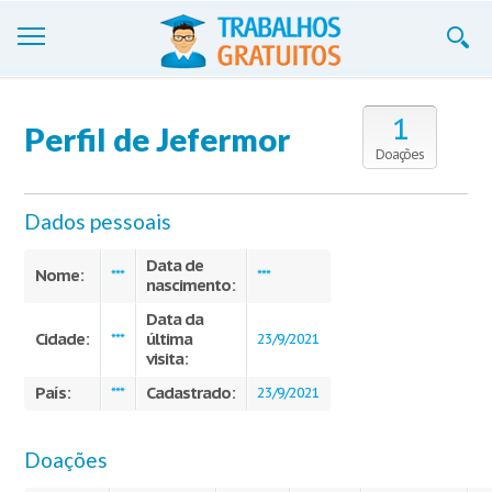
Trabalhos
1
Perfil de Jefermor
Cadastre-se
Doações
Entre
Dados pessoais
Blog
Data de
Nome:
***
***
nascimento:
Contate-nos
Data da
Cidade:
última
***
23/9/2021
visita:
País:
Cadastrado:
***
23/9/2021
Doações