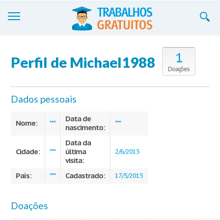
Trabalhos
1
Perfil de Michael1988
Cadastre-se
Doações
Entre
Dados pessoais
Blog
Data de
Nome:
***
***
nascimento:
Contate-nos
Data da
Cidade:
última
***
2/6/2015
visita:
País:
Cadastrado:
***
17/5/2015
Doações