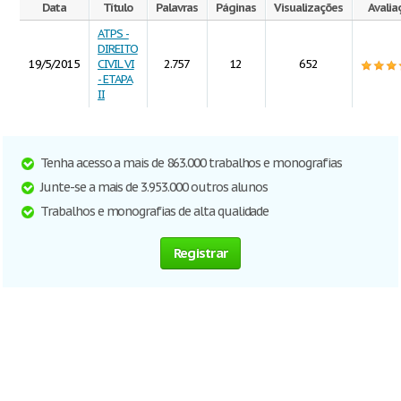
Data
Título
Palavras
Páginas
Visualizações
Avalia
ATPS -
DIREITO
19/5/2015
CIVIL VI
2.757
12
652
- ETAPA
II
Tenha acesso a mais de 863.000 trabalhos e monografias
Junte-se a mais de 3.953.000 outros alunos
Trabalhos e monografias de alta qualidade
Registrar