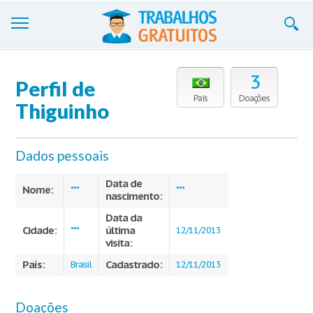
Trabalhos
3
Perfil de
Cadastre-se
País
Doações
Thiguinho
Entre
Dados pessoais
Blog
Data de
Contate-nos
Nome:
***
***
nascimento:
Data da
Cidade:
última
***
12/11/2013
visita:
País:
Cadastrado:
Brasil
12/11/2013
Doações