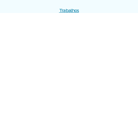
Trabalhos
Cadastre-se
Entre
Blog
Ajuda
Contate-nos
Mapa do site
Politica de privacidade
Termos de serviço