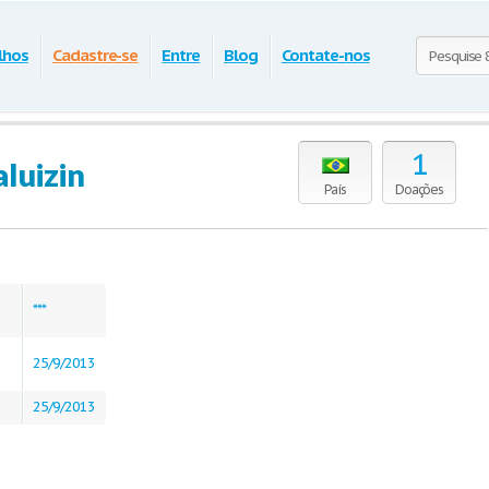
lhos
Cadastre-se
Entre
Blog
Contate-nos
1
aluizin
País
Doações
***
25/9/2013
25/9/2013