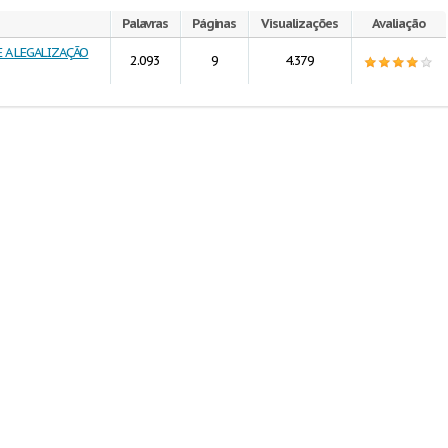
Palavras
Páginas
Visualizações
Avaliação
 A LEGALIZAÇÃO
2.093
9
4.379