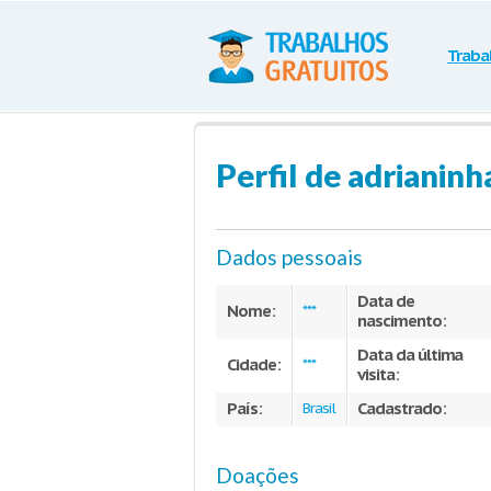
Traba
Perfil de adrianinh
Dados pessoais
Data de
Nome:
***
nascimento:
Data da última
Cidade:
***
visita:
País:
Cadastrado:
Brasil
Doações