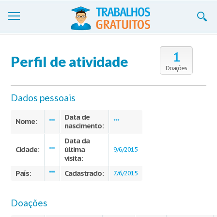
Trabalhos
1
Perfil de atividade
Cadastre-se
Doações
Entre
Dados pessoais
Blog
Data de
Nome:
***
***
nascimento:
Contate-nos
Data da
Cidade:
última
***
9/6/2015
visita:
País:
Cadastrado:
***
7/6/2015
Doações