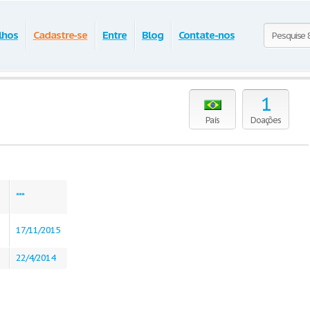
lhos
Cadastre-se
Entre
Blog
Contate-nos
1
País
Doações
***
17/11/2015
22/4/2014