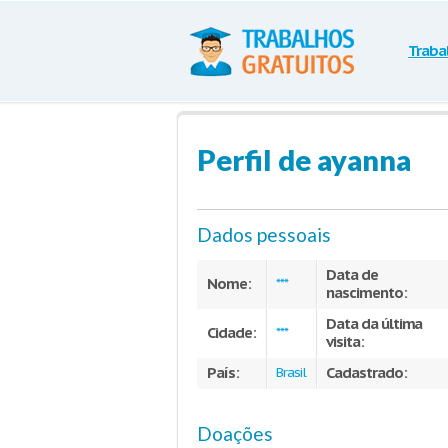
Traba
Perfil de ayanna
Dados pessoais
Data de
Nome:
***
nascimento:
Data da última
Cidade:
***
visita:
País:
Cadastrado:
Brasil
Doações