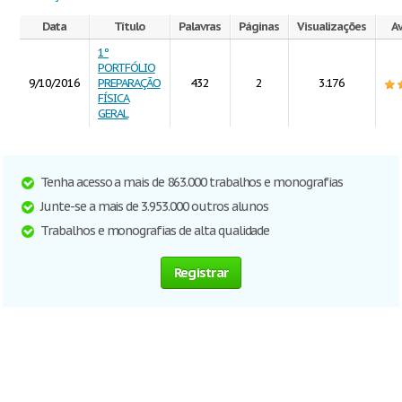
Data
Título
Palavras
Páginas
Visualizações
Av
1º
PORTFÓLIO
9/10/2016
PREPARAÇÃO
432
2
3.176
FÍSICA
GERAL
Tenha acesso a mais de 863.000 trabalhos e monografias
Junte-se a mais de 3.953.000 outros alunos
Trabalhos e monografias de alta qualidade
Registrar