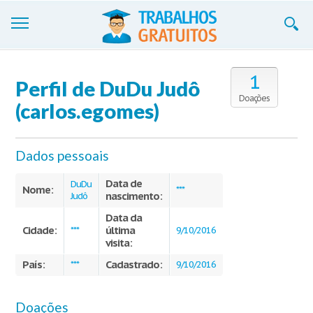
Trabalhos
1
Perfil de DuDu Judô
Cadastre-se
Doações
(carlos.egomes)
Entre
Dados pessoais
Blog
Data de
Contate-nos
DuDu
Nome:
***
nascimento:
Judô
Data da
Cidade:
última
***
9/10/2016
visita:
País:
Cadastrado:
***
9/10/2016
Doações