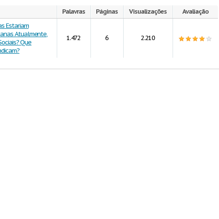
Palavras
Páginas
Visualizações
Avaliação
as Estariam
manas Atualmente,
1.472
6
2.210
 Sociais? Que
ndicam?