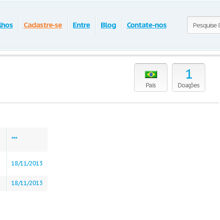
lhos
Cadastre-se
Entre
Blog
Contate-nos
1
País
Doações
***
18/11/2013
18/11/2013