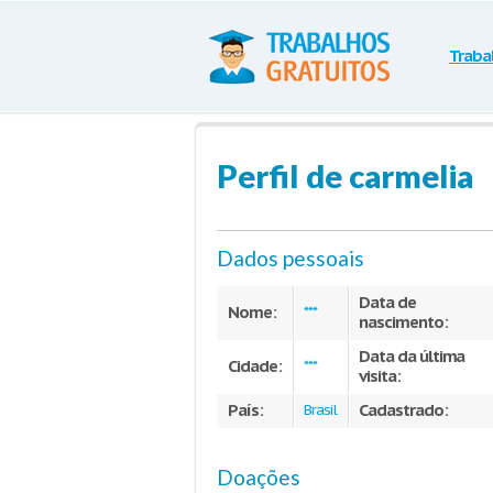
Traba
Perfil de carmelia
Dados pessoais
Data de
Nome:
***
nascimento:
Data da última
Cidade:
***
visita:
País:
Cadastrado:
Brasil
Doações