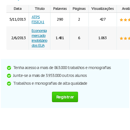
Data
Título
Palavras
Páginas
Visualizações
Aval
ATPS
5/11/2013
290
2
427
FISICA 1
Economia
mercado
2/6/2013
1.481
6
1.063
imobiliário
dos EUA
Tenha acesso a mais de 863.000 trabalhos e monografias
Junte-se a mais de 3.953.000 outros alunos
Trabalhos e monografias de alta qualidade
Registrar