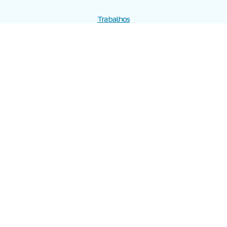
Trabalhos
Cadastre-se
Entre
Blog
Ajuda
Contate-nos
Mapa do site
Politica de privacidade
Termos de serviço