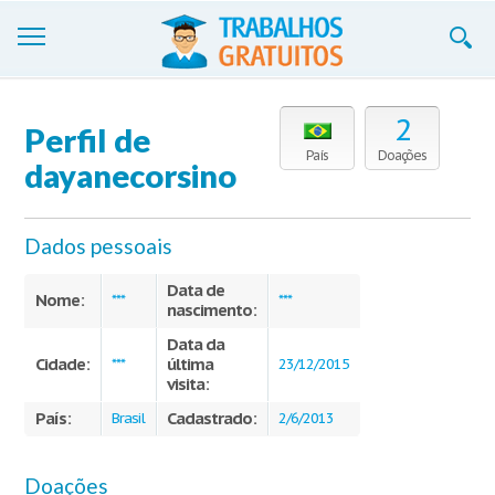
Trabalhos
2
Perfil de
Cadastre-se
País
Doações
dayanecorsino
Entre
Dados pessoais
Blog
Data de
Contate-nos
Nome:
***
***
nascimento:
Data da
Cidade:
última
***
23/12/2015
visita:
País:
Cadastrado:
Brasil
2/6/2013
Doações