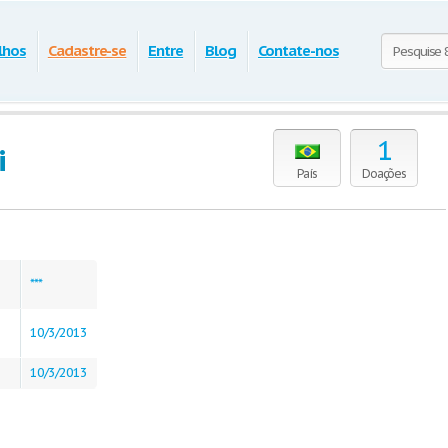
lhos
Cadastre-se
Entre
Blog
Contate-nos
1
i
País
Doações
***
10/3/2013
10/3/2013