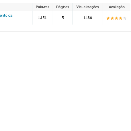
Palavras
Páginas
Visualizações
Avaliação
ento da
1.131
5
1.186