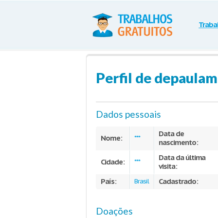
Traba
Perfil de depaulam
Dados pessoais
Data de
Nome:
***
nascimento:
Data da última
Cidade:
***
visita:
País:
Cadastrado:
Brasil
Doações