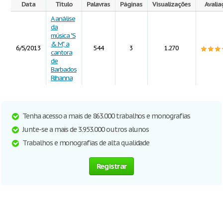
Data
Título
Palavras
Páginas
Visualizações
Avalia
A análise
da
música "S
& M", a
6/5/2013
544
3
1.270
cantora
de
Barbados
Rihanna
Tenha acesso a mais de 863.000 trabalhos e monografias
Junte-se a mais de 3.953.000 outros alunos
Trabalhos e monografias de alta qualidade
Registrar