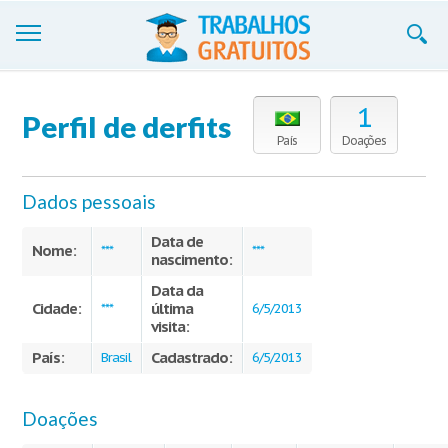
Trabalhos
1
Perfil de derfits
Cadastre-se
País
Doações
Entre
Dados pessoais
Blog
Data de
Nome:
***
***
nascimento:
Contate-nos
Data da
Cidade:
última
***
6/5/2013
visita:
País:
Cadastrado:
Brasil
6/5/2013
Doações