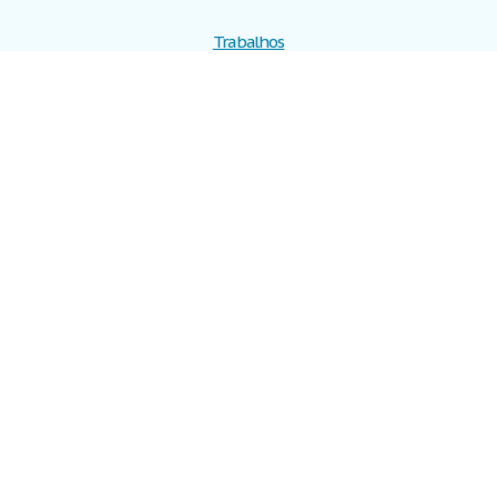
Trabalhos
Cadastre-se
Entre
Blog
Ajuda
Contate-nos
Mapa do site
Politica de privacidade
Termos de serviço