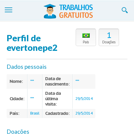
Trabalhos
1
Perfil de
Cadastre-se
País
Doações
evertonepe2
Entre
Dados pessoais
Blog
Data de
Contate-nos
Nome:
***
***
nascimento:
Data da
Cidade:
última
***
29/5/2014
visita:
País:
Cadastrado:
Brasil
29/5/2014
Doações