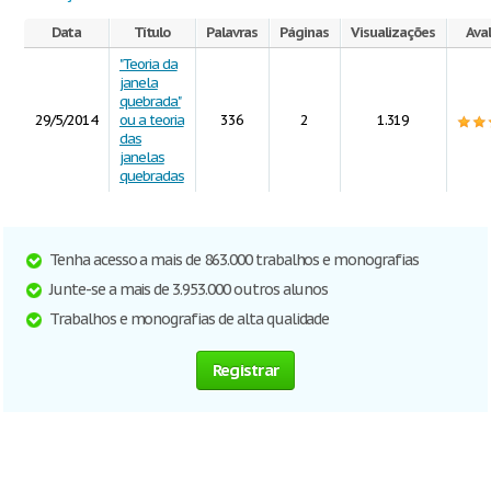
Data
Título
Palavras
Páginas
Visualizações
Ava
"Teoria da
janela
quebrada"
29/5/2014
ou a teoria
336
2
1.319
das
janelas
quebradas
Tenha acesso a mais de 863.000 trabalhos e monografias
Junte-se a mais de 3.953.000 outros alunos
Trabalhos e monografias de alta qualidade
Registrar