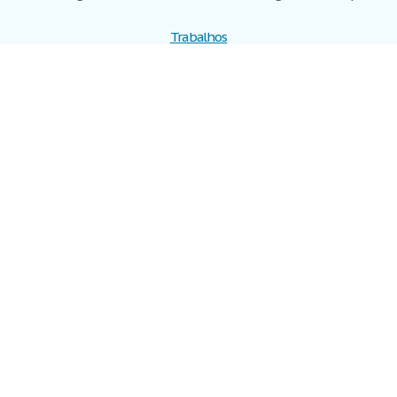
Trabalhos
Cadastre-se
Entre
Blog
Ajuda
Contate-nos
Mapa do site
Politica de privacidade
Termos de serviço