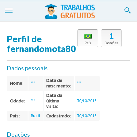
Trabalhos
1
Perfil de
Cadastre-se
País
Doações
fernandomota80
Entre
Dados pessoais
Blog
Data de
Contate-nos
Nome:
***
***
nascimento:
Data da
Cidade:
última
***
30/10/2013
visita:
País:
Cadastrado:
Brasil
30/10/2013
Doações