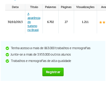
Data
Título
Palavras
Páginas
Visualizações
Ava
A
aparência
30/10/2013
do
6.702
27
1.211
turismo
no Brasil
Tenha acesso a mais de 863.000 trabalhos e monografias
Junte-se a mais de 3.953.000 outros alunos
Trabalhos e monografias de alta qualidade
Registrar