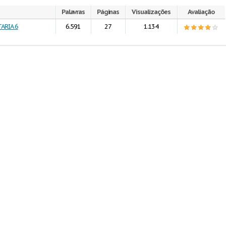
Palavras
Páginas
Visualizações
Avaliação
ARIA 6
6.591
27
1.134