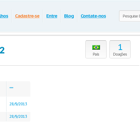
lhos
Cadastre-se
Entre
Blog
Contate-nos
1
92
País
Doações
***
28/9/2013
28/9/2013