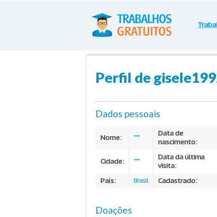
Traba
Perfil de gisele19
Dados pessoais
Data de
Nome:
***
nascimento:
Data da última
Cidade:
***
visita:
País:
Cadastrado:
Brasil
Doações