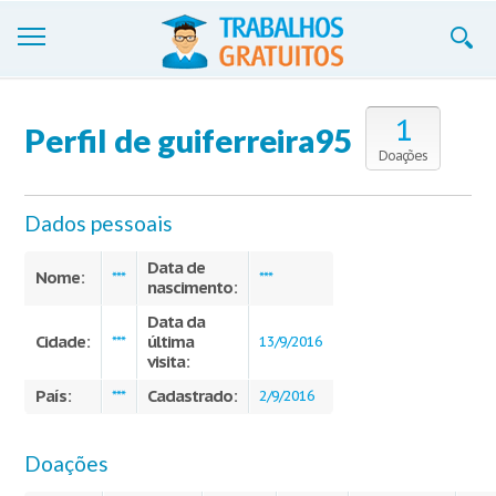
Trabalhos
1
Perfil de guiferreira95
Cadastre-se
Doações
Entre
Dados pessoais
Blog
Data de
Nome:
***
***
nascimento:
Contate-nos
Data da
Cidade:
última
***
13/9/2016
visita:
País:
Cadastrado:
***
2/9/2016
Doações