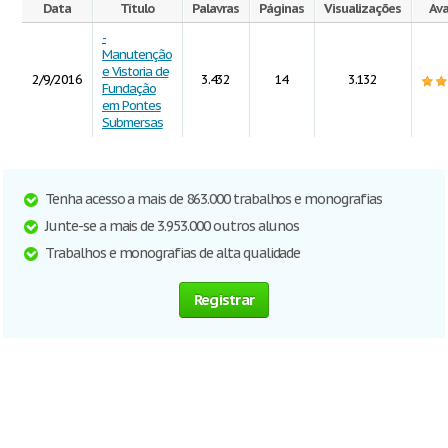
Data
Título
Palavras
Páginas
Visualizações
Ava
-
Manutenção
e Vistoria de
2/9/2016
3.432
14
3.132
Fundação
em Pontes
Submersas
Tenha acesso a mais de 863.000 trabalhos e monografias
Junte-se a mais de 3.953.000 outros alunos
Trabalhos e monografias de alta qualidade
Registrar