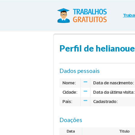
Traba
Perfil de helianoue
Dados pessoais
Nome:
Data de nascimento:
***
Cidade:
Data da última visita:
***
País:
Cadastrado:
***
Doações
Data
Título