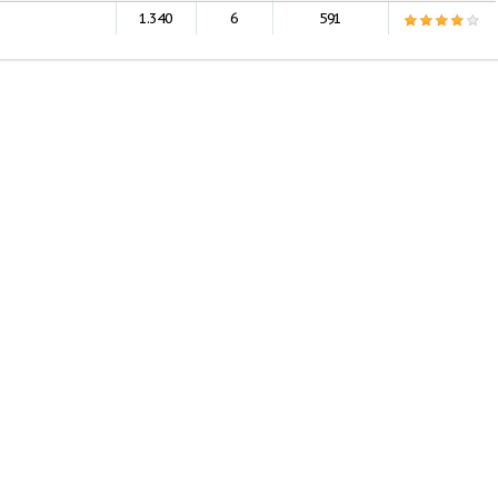
1.340
6
591