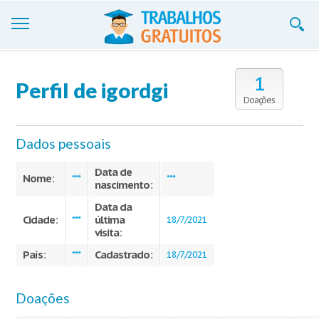
Trabalhos
1
Perfil de igordgi
Cadastre-se
Doações
Entre
Dados pessoais
Blog
Data de
Nome:
***
***
nascimento:
Contate-nos
Data da
Cidade:
última
***
18/7/2021
visita:
País:
Cadastrado:
***
18/7/2021
Doações