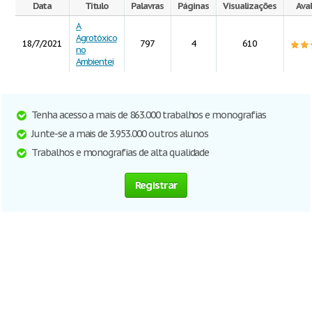
Data
Título
Palavras
Páginas
Visualizações
Ava
A
Agrotóxico
18/7/2021
797
4
610
no
Ambientei
Tenha acesso a mais de 863.000 trabalhos e monografias
Junte-se a mais de 3.953.000 outros alunos
Trabalhos e monografias de alta qualidade
Registrar