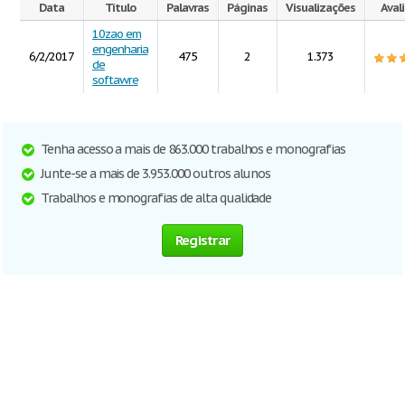
Data
Título
Palavras
Páginas
Visualizações
Aval
10zao em
engenharia
6/2/2017
475
2
1.373
de
softawre
Tenha acesso a mais de 863.000 trabalhos e monografias
Junte-se a mais de 3.953.000 outros alunos
Trabalhos e monografias de alta qualidade
Registrar