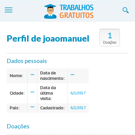
Trabalhos
1
Perfil de joaomanuel
Cadastre-se
Doações
Entre
Dados pessoais
Blog
Data de
Nome:
***
***
nascimento:
Contate-nos
Data da
Cidade:
última
***
6/2/2017
visita:
País:
Cadastrado:
***
6/2/2017
Doações