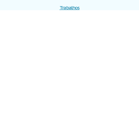
Trabalhos
Cadastre-se
Entre
Blog
Ajuda
Contate-nos
Mapa do site
Politica de privacidade
Termos de serviço