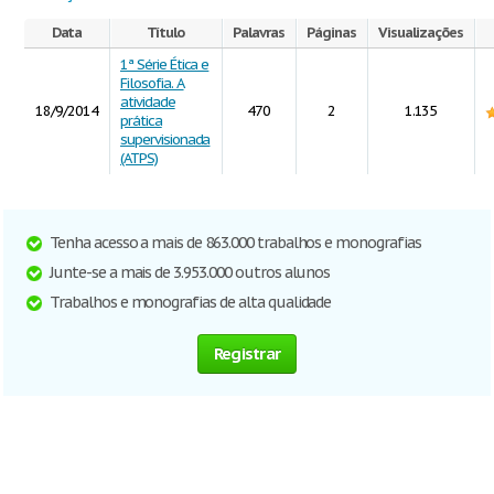
Data
Título
Palavras
Páginas
Visualizações
1ª Série Ética e
Filosofia. A
atividade
18/9/2014
470
2
1.135
prática
supervisionada
(ATPS)
Tenha acesso a mais de 863.000 trabalhos e monografias
Junte-se a mais de 3.953.000 outros alunos
Trabalhos e monografias de alta qualidade
Registrar