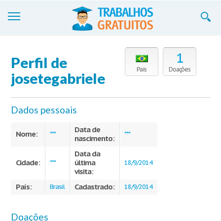
Trabalhos
1
Perfil de
Cadastre-se
País
Doações
josetegabriele
Entre
Dados pessoais
Blog
Data de
Contate-nos
Nome:
***
***
nascimento:
Data da
Cidade:
última
***
18/9/2014
visita:
País:
Cadastrado:
Brasil
18/9/2014
Doações