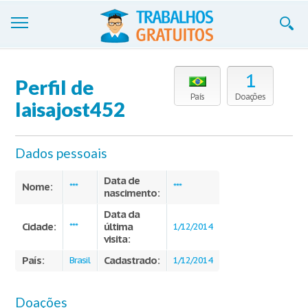
Trabalhos
1
Perfil de
Cadastre-se
País
Doações
laisajost452
Entre
Dados pessoais
Blog
Data de
Contate-nos
Nome:
***
***
nascimento:
Data da
Cidade:
última
***
1/12/2014
visita:
País:
Cadastrado:
Brasil
1/12/2014
Doações