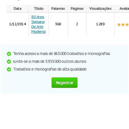
Data
Título
Palavras
Páginas
Visualizações
Avali
80 Anos
Semana
1/12/2014
368
2
1.289
De Arte
Moderna
Tenha acesso a mais de 863.000 trabalhos e monografias
Junte-se a mais de 3.953.000 outros alunos
Trabalhos e monografias de alta qualidade
Registrar