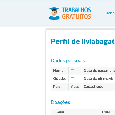
Traba
Perfil de liviabagat
Dados pessoais
Nome:
Data de nasciment
***
Cidade:
Data da última visi
***
País:
Cadastrado:
Brasil
Doações
Data
Título