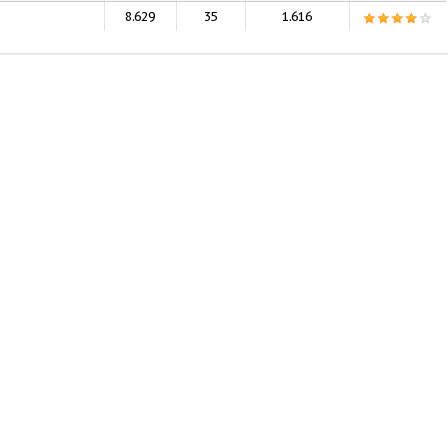
8.629
35
1.616