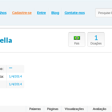
lhos
Cadastre-se
Entre
Blog
Contate-nos
1
ella
País
Doações
o:
***
ta:
1/4/2014
1/4/2014
Palavras
Páginas
Visualizações
Avaliação