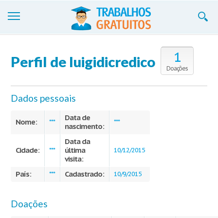
Trabalhos
1
Perfil de luigidicredico
Cadastre-se
Doações
Entre
Dados pessoais
Blog
Data de
Nome:
***
***
nascimento:
Contate-nos
Data da
Cidade:
última
***
10/12/2015
visita:
País:
Cadastrado:
***
10/9/2015
Doações