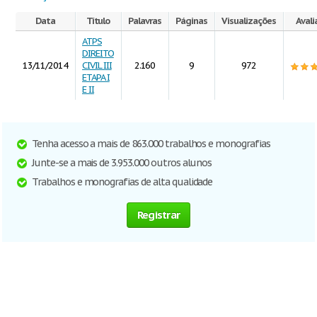
Data
Título
Palavras
Páginas
Visualizações
Avali
ATPS
DIREITO
13/11/2014
CIVIL III
2.160
9
972
ETAPA I
E II
Tenha acesso a mais de 863.000 trabalhos e monografias
Junte-se a mais de 3.953.000 outros alunos
Trabalhos e monografias de alta qualidade
Registrar