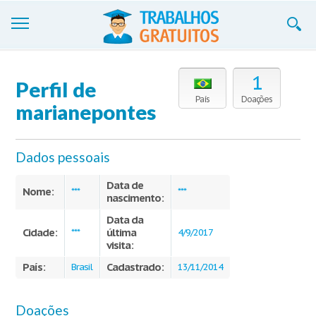
Trabalhos
1
Perfil de
Cadastre-se
País
Doações
marianepontes
Entre
Dados pessoais
Blog
Data de
Contate-nos
Nome:
***
***
nascimento:
Data da
Cidade:
última
***
4/9/2017
visita:
País:
Cadastrado:
Brasil
13/11/2014
Doações