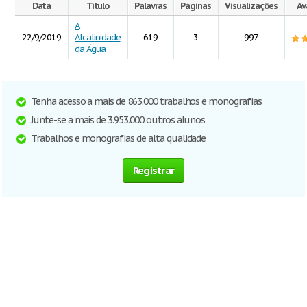
Data
Título
Palavras
Páginas
Visualizações
Av
A
22/9/2019
Alcalinidade
619
3
997
da Água
Tenha acesso a mais de 863.000 trabalhos e monografias
Junte-se a mais de 3.953.000 outros alunos
Trabalhos e monografias de alta qualidade
Registrar