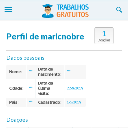
Trabalhos
1
Perfil de maricnobre
Cadastre-se
Doações
Entre
Dados pessoais
Blog
Data de
Nome:
***
***
nascimento:
Contate-nos
Data da
Cidade:
última
***
22/9/2019
visita:
País:
Cadastrado:
***
1/5/2019
Doações