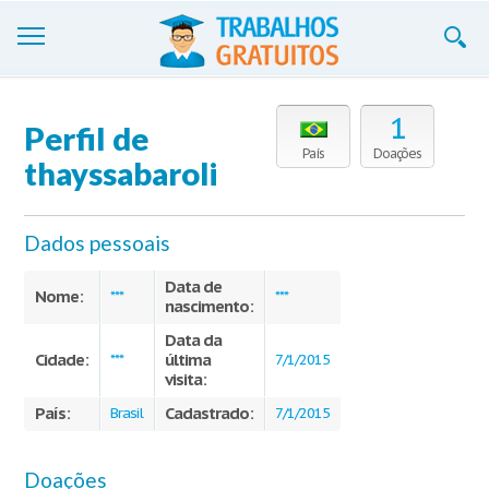
Trabalhos
1
Perfil de
Cadastre-se
País
Doações
thayssabaroli
Entre
Dados pessoais
Blog
Data de
Contate-nos
Nome:
***
***
nascimento:
Data da
Cidade:
última
***
7/1/2015
visita:
País:
Cadastrado:
Brasil
7/1/2015
Doações