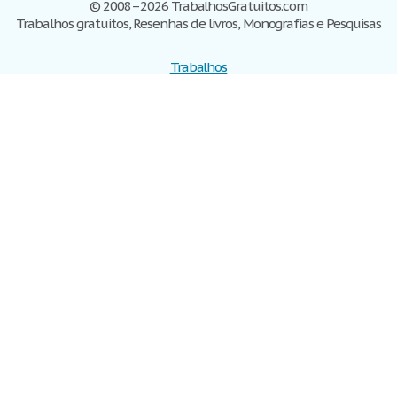
© 2008–2026 TrabalhosGratuitos.com
Trabalhos gratuitos, Resenhas de livros, Monografias e Pesquisas
Trabalhos
Cadastre-se
Entre
Blog
Ajuda
Contate-nos
Mapa do site
Politica de privacidade
Termos de serviço