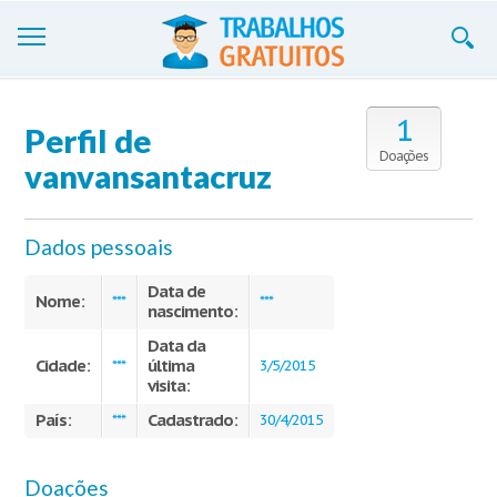
Trabalhos
1
Perfil de
Cadastre-se
Doações
vanvansantacruz
Entre
Dados pessoais
Blog
Data de
Contate-nos
Nome:
***
***
nascimento:
Data da
Cidade:
última
***
3/5/2015
visita:
País:
Cadastrado:
***
30/4/2015
Doações