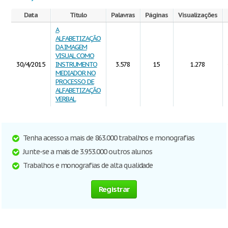
Data
Título
Palavras
Páginas
Visualizações
A
ALFABETIZAÇÃO
DA IMAGEM
VISUAL COMO
30/4/2015
INSTRUMENTO
3.578
15
1.278
MEDIADOR NO
PROCESSO DE
ALFABETIZAÇÃO
VERBAL
Tenha acesso a mais de 863.000 trabalhos e monografias
Junte-se a mais de 3.953.000 outros alunos
Trabalhos e monografias de alta qualidade
Registrar