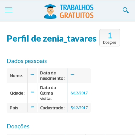
Trabalhos
1
Perfil de zenia_tavares
Cadastre-se
Doações
Entre
Dados pessoais
Blog
Data de
Nome:
***
***
nascimento:
Contate-nos
Data da
Cidade:
última
***
6/12/2017
visita:
País:
Cadastrado:
***
5/12/2017
Doações