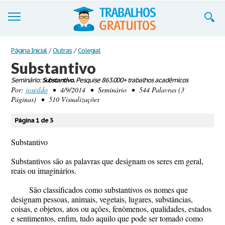
Trabalhos
Página Inicial
/
Outras
/
Colegial
Substantivo
Cadastre-se
Seminário:
Substantivo.
Pesquise 863.000+ trabalhos acadêmicos
Por:
joseildo
• 4/9/2014 • Seminário • 544 Palavras (3
Entre
Páginas) • 510 Visualizações
Blog
Página 1 de 3
Contate-nos
Substantivo
Substantivos são as palavras que designam os seres em geral,
reais ou imaginários.
São classificados como substantivos os nomes que
designam pessoas, animais, vegetais, lugares, substâncias,
coisas, e objetos, atos ou ações, fenômenos, qualidades, estados
e sentimentos, enfim, tudo aquilo que pode ser tomado como