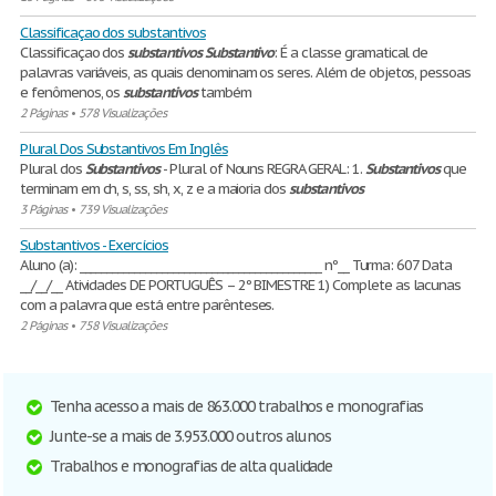
Classificaçao dos substantivos
Classificaçao dos
substantivos
Substantivo
: É a classe gramatical de
palavras variáveis, as quais denominam os seres. Além de objetos, pessoas
e fenômenos, os
substantivos
também
2 Páginas
•
578 Visualizações
Plural Dos Substantivos Em Inglês
Plural dos
Substantivos
- Plural of Nouns REGRA GERAL: 1.
Substantivos
que
terminam em ch, s, ss, sh, x, z e a maioria dos
substantivos
3 Páginas
•
739 Visualizações
Substantivos - Exercícios
Aluno (a): ____________________________________________ nº__ Turma: 607 Data
__/__/__ Atividades DE PORTUGUÊS – 2º BIMESTRE 1) Complete as lacunas
com a palavra que está entre parênteses.
2 Páginas
•
758 Visualizações
Tenha acesso a mais de 863.000 trabalhos e monografias
Junte-se a mais de 3.953.000 outros alunos
Trabalhos e monografias de alta qualidade