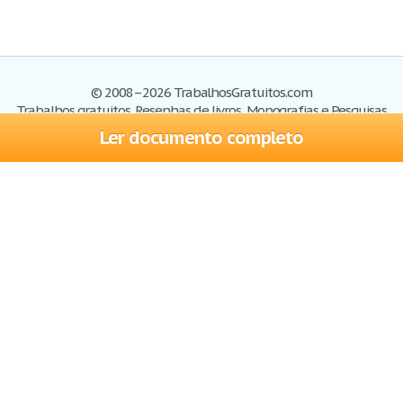
© 2008–2026 TrabalhosGratuitos.com
Trabalhos gratuitos, Resenhas de livros, Monografias e Pesquisas
Ler documento completo
Trabalhos
Cadastre-se
Entre
Blog
Ajuda
Contate-nos
Mapa do site
Politica de privacidade