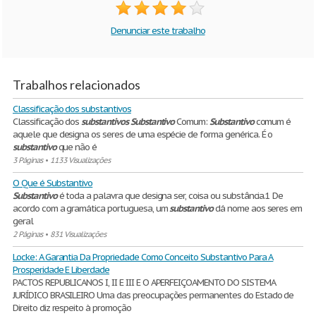
Denunciar este trabalho
Trabalhos relacionados
Classificação dos substantivos
Classificação dos
substantivos
Substantivo
Comum:
Substantivo
comum é
aquele que designa os seres de uma espécie de forma genérica. É o
substantivo
que não é
3 Páginas
•
1133 Visualizações
O Que é Substantivo
Substantivo
é toda a palavra que designa ser, coisa ou substância.1 De
acordo com a gramática portuguesa, um
substantivo
dá nome aos seres em
geral
2 Páginas
•
831 Visualizações
Locke: A Garantia Da Propriedade Como Conceito Substantivo Para A
Prosperidade E Liberdade
PACTOS REPUBLICANOS I, II E III E O APERFEIÇOAMENTO DO SISTEMA
JURÍDICO BRASILEIRO Uma das preocupações permanentes do Estado de
Direito diz respeito à promoção