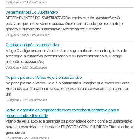
1 Páginas
•
973 Visualizações
Determinantes Do Substantivo
DETERMINANTES DO
SUBSTANTIVO
Determinante do
substantivo
são
palavras que antecedem o
substantivo
determinando, por exemplo, o
gênero e número do
substantivo
. Determinante é o nome
7 Páginas
•
60027 Visualizações
O artigo antepõe o substantivo
Artigo O artigo pertence às dez classes gramaticais e sua função é a de
antepor o
substantivo
, determinando-o ou indeterminando-o. O artigo
antepõe o
substantivo
,
2 Páginas
•
621 Visualizações
No princípio era o Verbo. Hoje é o Substantivo
No princípio era o Verbo. Hoje é o
Substantivo
. Imagine que todos os Seres
Humanos que trabalham na sua empresa foram convocados para entrar
um
3 Páginas
•
521 Visualizações
Locke: a garantia da propriedade como conceito substantivo para a
prosperidade e liberdade
Plano de Aula: Locke: a garantia da propriedade como conceito
substantivo
para a prosperidade e liberdade. FILOSOFIA GERAL E JURÍDICA Título Locke: a
garantia da
15 Páginas
•
895 Visualizações