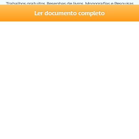
Trabalhos gratuitos, Resenhas de livros, Monografias e Pesquisas
Ler documento completo
Trabalhos
Cadastre-se
Entre
Blog
Ajuda
Contate-nos
Mapa do site
Politica de privacidade
Termos de serviço