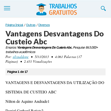
Trabalhos
Página Inicial
/
Outras
/
Diversos
Vantagens Desvantagens Do
Cadastre-se
Custeio Abc
Entre
Ensaios:
Vantagens Desvantagens Do Custeio Abc.
Pesquise 863.000+
trabalhos acadêmicos
Blog
Por:
silvnaldope
• 5/11/2013 • 4.061 Palavras (17
Páginas) • 2.431 Visualizações
Contate-nos
Página 1 de 17
VANTAGENS E DESVANTAGENS DA UTILIZAÇÃO DO
SISTEMA DE CUSTEIO ABC
Nilton de Aquino Andrade1
Daniel Gerhard Batista2