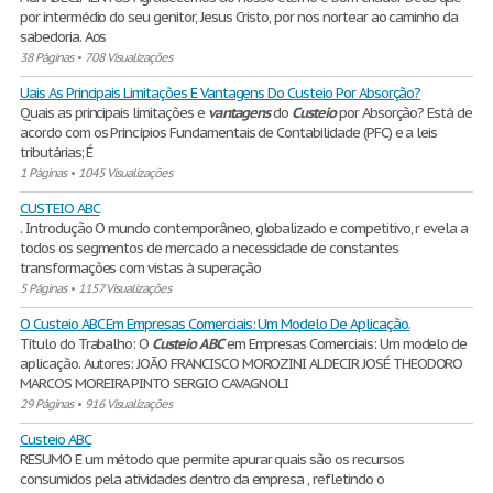
por intermédio do seu genitor, Jesus Cristo, por nos nortear ao caminho da
sabedoria. Aos
38 Páginas
•
708 Visualizações
Uais As Principais Limitações E Vantagens Do Custeio Por Absorção?
Quais as principais limitações e
vantagens
do
Custeio
por Absorção? Está de
acordo com os Princípios Fundamentais de Contabilidade (PFC) e a leis
tributárias; É
1 Páginas
•
1045 Visualizações
CUSTEIO ABC
. Introdução O mundo contemporâneo, globalizado e competitivo, r evela a
todos os segmentos de mercado a necessidade de constantes
transformações com vistas à superação
5 Páginas
•
1157 Visualizações
O Custeio ABC Em Empresas Comerciais: Um Modelo De Aplicação.
Título do Trabalho: O
Custeio
ABC
em Empresas Comerciais: Um modelo de
aplicação. Autores: JOÃO FRANCISCO MOROZINI ALDECIR JOSÉ THEODORO
MARCOS MOREIRA PINTO SERGIO CAVAGNOLI
29 Páginas
•
916 Visualizações
Custeio ABC
RESUMO E um método que permite apurar quais são os recursos
consumidos pela atividades dentro da empresa , refletindo o