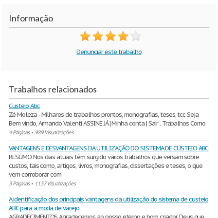
Informação
Denunciar este trabalho
Trabalhos relacionados
Custeio Abc
Zé Moleza - Milhares de trabalhos prontos, monografias, teses, tcc Seja
Bem vindo, Armando Valenti ASSINE JÁ | Minha conta | Sair . Trabalhos Como
4 Páginas
•
989 Visualizações
VANTAGENS E DESVANTAGENS DA UTILIZAÇÃO DO SISTEMA DE CUSTEIO ABC
RESUMO Nos dias atuais têm surgido vários trabalhos que versam sobre
custos, tais como, artigos, livros, monografias, dissertações e teses, o que
vem corroborar com
3 Páginas
•
1137 Visualizações
A identificação dos principais vantagens da utilização do sistema de custeio
ABC para a moda de varejo
AGRADECIMENTOS Agradecemos ao nosso eterno e bom criador Deus que