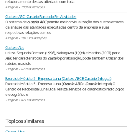
relacionamento destas atividade com toda
4 Páginas
•
790 Visualizações
Custeio ABC - Custeio Baseado Em Atividades
O sistema de
custeio
ABC
permite melhor visualização dos custos através
da análise das atividades executadas dentro da empresa e suas
respectivas relações com os
4 Páginas
•
1015 Visualizações
Custeio Abc
utiliza. Segundo Brimson (1996), Nakagawa (1994) e Martins (2003) por o
ABC
ter características do
custeio
por absorção, pode também utilizar dos
rateios, mas isto
2 Páginas
•
679 Visualizações
Exercício Módulo 5 - Empresa Luna (Custeio ABC E Custeio Integral)
Exercício Módulo 5 - Empresa Luna (
Custeio
ABC
e
Custeio
Integral) O
Centro de Radiologia Luna Ltda. realiza serviços de diagnóstico radiológico
e ecográfico e
2 Páginas
•
871 Visualizações
Tópicos similares
Curva Abc