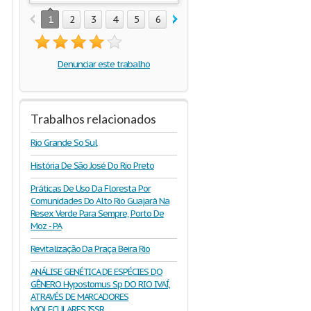
1
2
3
4
5
6
Denunciar este trabalho
Trabalhos relacionados
Rio Grande So Sul
História De São José Do Rio Preto
Práticas De Uso Da Floresta Por
Comunidades Do Alto Rio Guajará Na
Resex Verde Para Sempre, Porto De
Moz - PA
Revitalização Da Praça Beira Rio
ANÁLISE GENÉTICA DE ESPÉCIES DO
GÊNERO Hypostomus Sp DO RIO IVAÍ,
ATRAVÉS DE MARCADORES
MOLECULARES ISSR