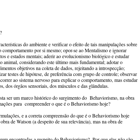
?
cterísticas do ambiente e verificar o efeito de tais manipulações sobre
 o comportamento por si mesmo; opor-se ao Mentalismo e ignorar
os e estados mentais; aderir ao evolucionismo biológico e estudar
 animal, considerando este último mais fundamental; adotar o
imentos objetivos na coleta de dados, rejeitando a introspecção;
izar testes de hipótese, de preferência com grupo de controle; observar
ecorrer ao sistema nervoso para explicar o comportamento, mas estudar
os, dos órgãos sensoriais, dos músculos e das glândulas.
sta ser um marco histórico do surgimento do Behaviorismo, na obra
rmações para compreender o que é o Behaviorismo hoje?
ormulações, e a correta compreensão do que é o Behaviorismo hoje
obra de Watson (a despeito de sua relevância), mas na obra de
serem encontradas a respeito do Behaviorismo? Por que elas não são