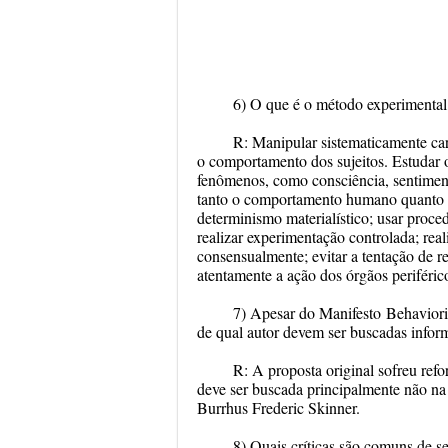
6) O que é o método experimental
R:
Manipular sistematicamente cara
o comportamento dos sujeitos. Estudar
fenômenos, como consciência, sentiment
tanto o comportamento humano quanto o
determinismo materialístico; usar proced
realizar experimentação controlada; real
consensualmente; evitar a tentação de r
atentamente a ação dos órgãos periféric
7) Apesar
do Manifesto
Behaviori
de qual autor devem ser buscadas info
R:
A proposta original sofreu ref
deve ser buscada principalmente não na 
Burrhus Frederic Skinner.
8) Quais críticas são comuns de 