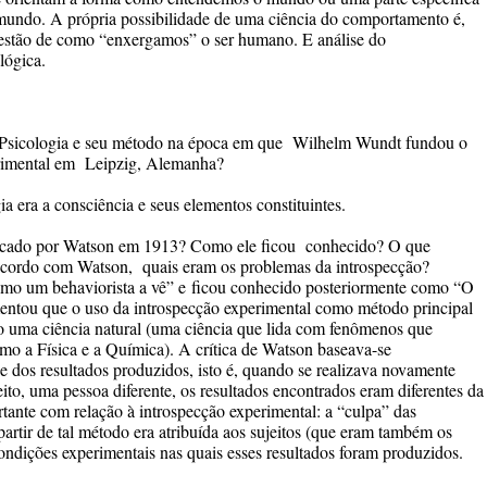
mundo. A própria possibilidade de uma ciência do comportamento é,
uestão de como “enxergamos” o ser humano. E análise do
lógica.
a Psicologia e seu método na época em que Wilhelm Wundt fundou o
perimental em Leipzig, Alemanha?
a era a consciência e seus elementos constituintes.
licado por Watson em 1913? Como ele ficou conhecido? O que
acordo com Watson, quais eram os problemas da introspecção?
mo um behaviorista a vê
” e
ficou conhecido posteriormente como
“
O
entou que o uso da introspecção experimental como método principal
o uma ciência natural (uma ciência que lida com fenômenos que
o a Física e a Química). A crítica de Watson baseava-se
de dos resultados produzidos, isto é, quando se realizava novamente
o, uma pessoa diferente, os resultados encontrados eram diferentes da
tante com relação à introspecção experimental: a “culpa” das
 partir de tal método era atribuída aos sujeitos (que eram também os
ondições experimentais nas quais esses resultados foram produzidos.