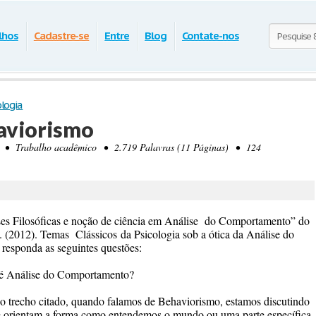
lhos
Cadastre-se
Entre
Blog
Contate-nos
ologia
aviorismo
• Trabalho acadêmico • 2.719 Palavras (11 Páginas) • 124
ases Filosóficas e noção de ciência em Análise do Comportamento” do
B. (2012). Temas
Clássicos
da Psicologia sob a ótica da Análise do
sponda as seguintes questões:
 é Análise do Comportamento?
 trecho citado, quando falamos de Behaviorismo, estamos discutindo
 que orientam a forma como entendemos o mundo ou uma parte específica