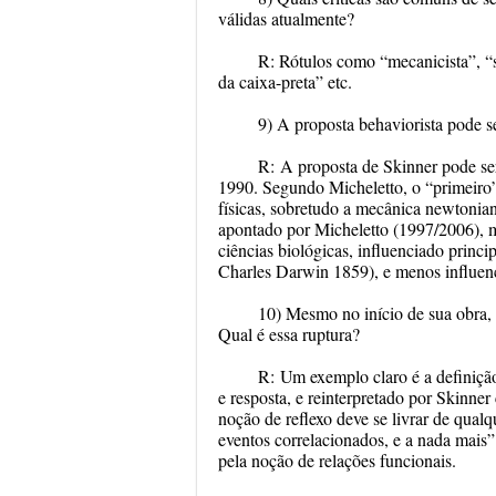
válidas atualmente?
R:
Rótulos como “mecanicista”, “si
da caixa-preta” etc.
9) A proposta behaviorista pode s
R:
A proposta de Skinner pode ser
1990. Segundo Micheletto, o “primeiro”
físicas, sobretudo a mecânica newtonian
apontado por Micheletto (1997/2006), 
ciências biológicas, influenciado princi
Charles Darwin 1859), e menos influen
10) Mesmo no início de sua obra,
Qual é essa ruptura?
R:
Um exemplo claro é a definição
e resposta, e reinterpretado por Skinne
noção de reflexo deve se livrar de qual
eventos correlacionados, e a nada mais”
pela noção de relações funcionais.