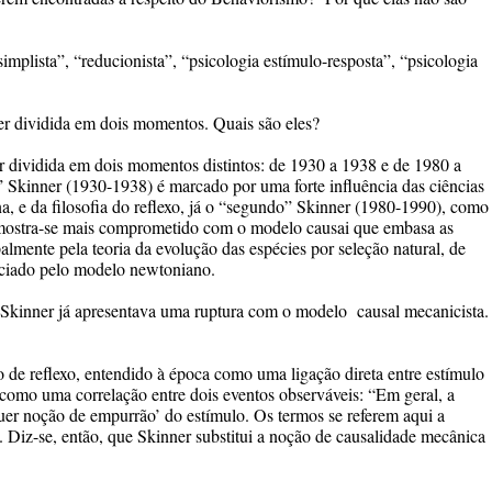
mplista”, “reducionista”, “psicologia estímulo-resposta”, “psicologia
er dividida em dois momentos. Quais são eles?
 dividida em dois momentos distintos: de 1930 a 1938 e de 1980 a
 Skinner (1930-1938) é marcado por uma forte influência das ciências
a, e da filosofia do reflexo, já o “segundo” Skinner (1980-1990), como
mostra-se mais comprometido com o modelo causai que embasa as
palmente pela teoria da evolução das espécies por seleção natural, de
ciado pelo modelo newtoniano.
 Skinner já apresentava uma ruptura com o modelo causal mecanicista.
 de reflexo, entendido à época como uma ligação direta entre estímulo
r como uma correlação entre dois eventos observáveis: “Em geral, a
quer noção de empurrão’ do estímulo. Os termos se referem aqui a
. Diz-se, então, que Skinner substitui a noção de causalidade mecânica