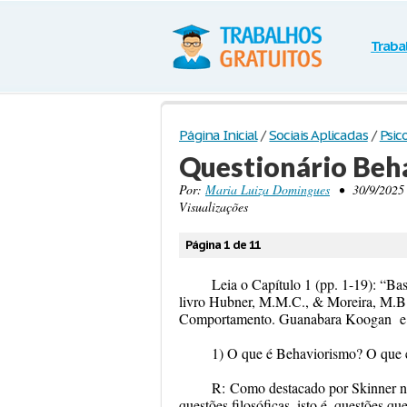
Traba
Página Inicial
/
Sociais Aplicadas
/
Psic
Questionário Beh
Por:
Maria Luiza Domingues
• 30/9/2025 
Visualizações
Página 1 de 11
Leia o Capítulo 1 (pp. 1-19): “B
livro Hubner, M.M.C., & Moreira, M.
Comportamento. Guanabara Koogan e re
1) O que é Behaviorismo? O que
R:
Como destacado por Skinner no
questões filosóficas, isto é, questões