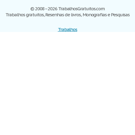
© 2008–2026 TrabalhosGratuitos.com
Trabalhos gratuitos, Resenhas de livros, Monografias e Pesquisas
Trabalhos
Cadastre-se
Entre
Blog
Ajuda
Contate-nos
Mapa do site
Politica de privacidade
Termos de serviço