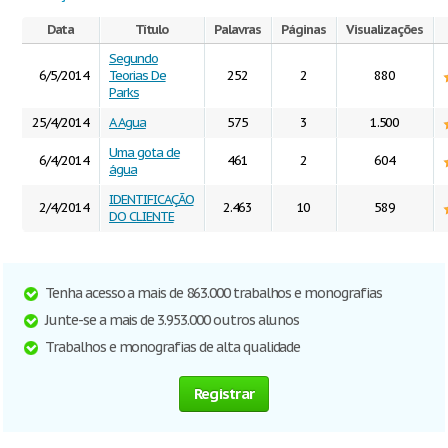
Data
Título
Palavras
Páginas
Visualizações
Segundo
6/5/2014
Teorias De
252
2
880
Parks
25/4/2014
A Agua
575
3
1.500
Uma gota de
6/4/2014
461
2
604
água
IDENTIFICAÇÃO
2/4/2014
2.463
10
589
DO CLIENTE
Tenha acesso a mais de 863.000 trabalhos e monografias
Junte-se a mais de 3.953.000 outros alunos
Trabalhos e monografias de alta qualidade
Registrar