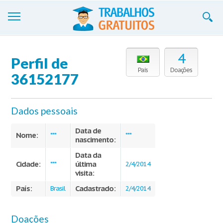
Trabalhos
4
Perfil de
Cadastre-se
País
Doações
36152177
Entre
Dados pessoais
Blog
Data de
Contate-nos
Nome:
***
***
nascimento:
Data da
Cidade:
última
***
2/4/2014
visita:
País:
Cadastrado:
Brasil
2/4/2014
Doações