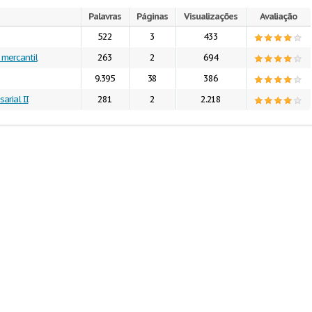
Palavras
Páginas
Visualizações
Avaliação
522
3
433
 mercantil
263
2
694
9.395
38
386
arial II
281
2
2.218