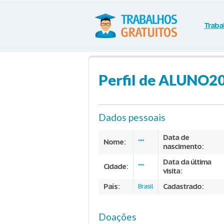
Traba
Perfil de ALUNO2
Dados pessoais
Data de
Nome:
***
nascimento:
Data da última
Cidade:
***
visita:
País:
Cadastrado:
Brasil
Doações