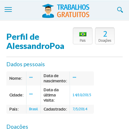
Trabalhos
2
Perfil de
Cadastre-se
País
Doações
AlessandroPoa
Entre
Dados pessoais
Blog
Data de
Contate-nos
Nome:
***
***
nascimento:
Data da
Cidade:
última
***
14/10/2015
visita:
País:
Cadastrado:
Brasil
7/3/2014
Doações