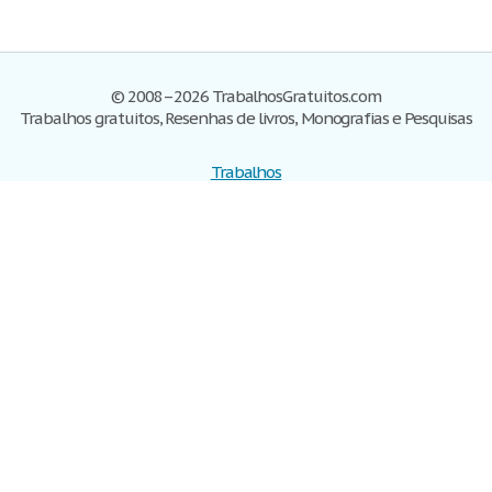
© 2008–2026 TrabalhosGratuitos.com
Trabalhos gratuitos, Resenhas de livros, Monografias e Pesquisas
Trabalhos
Cadastre-se
Entre
Blog
Ajuda
Contate-nos
Mapa do site
Politica de privacidade