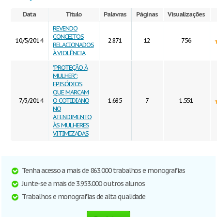
Data
Título
Palavras
Páginas
Visualizações
REVENDO
CONCEITOS
10/5/2014
2.871
12
756
RELACIONADOS
À VIOLÊNCIA
"PROTEÇÃO À
MULHER":
EPISÓDIOS
QUE MARCAM
7/3/2014
O COTIDIANO
1.685
7
1.551
NO
ATENDIMENTO
ÀS MULHERES
VITIMIZADAS
Tenha acesso a mais de 863.000 trabalhos e monografias
Junte-se a mais de 3.953.000 outros alunos
Trabalhos e monografias de alta qualidade