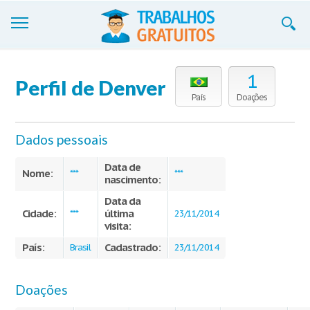
Trabalhos
1
Perfil de Denver
Cadastre-se
País
Doações
Entre
Dados pessoais
Blog
Data de
Nome:
***
***
nascimento:
Contate-nos
Data da
Cidade:
última
***
23/11/2014
visita:
País:
Cadastrado:
Brasil
23/11/2014
Doações