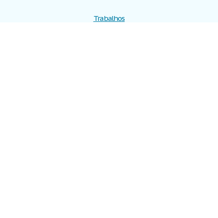
Trabalhos
Cadastre-se
Entre
Blog
Ajuda
Contate-nos
Mapa do site
Politica de privacidade
Termos de serviço