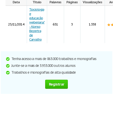
Data
Título
Palavras
Páginas
Visualizações
Av
"Sociologia
e
educação
weberiana"
23/11/2014
651
3
1.338
- Alonso
Bezertra
de
Carvalho
Tenha acesso a mais de 863.000 trabalhos e monografias
Junte-se a mais de 3.953.000 outros alunos
Trabalhos e monografias de alta qualidade
Registrar